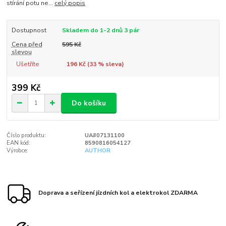
stírání potu ne...
celý popis
Dostupnost
Skladem do 1-2 dnů 3 pár
Cena před
595 Kč
slevou
Ušetříte
196 Kč (
33
% sleva)
399 Kč
Do košíku
Číslo produktu:
UA#07131100
EAN kód:
8590816054127
Výrobce:
AUTHOR
Doprava a seřízení jízdních kol a elektrokol ZDARMA