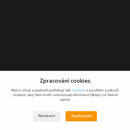
Kontakt
Zpracování cookies
BikeForce.cz
Náš e-shop a partneři potřebují Váš
souhlas
s použitím souborů
cookies, aby Vám mohli zobrazovat informace týkající se Vašich
zájmů.
+420 736 484 475
Po - Pá: 9 - 17 hod.
Souhlasím
Nastavení
info@bikeforce.cz