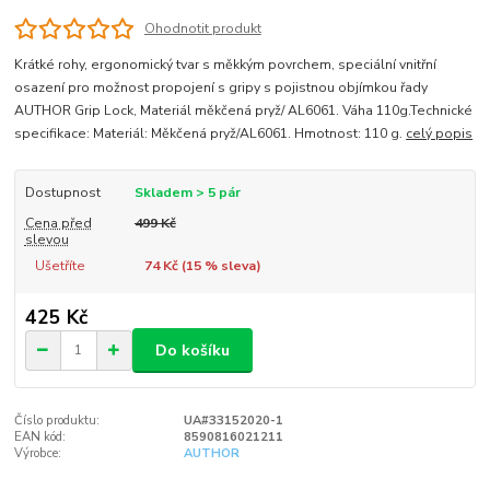
Ohodnotit produkt
Krátké rohy, ergonomický tvar s měkkým povrchem, speciální vnitřní
osazení pro možnost propojení s gripy s pojistnou objímkou řady
AUTHOR Grip Lock, Materiál měkčená pryž/ AL6061. Váha 110g.Technické
specifikace: Materiál: Měkčená pryž/AL6061. Hmotnost: 110 g.
celý popis
Dostupnost
Skladem > 5 pár
Cena před
499 Kč
slevou
Ušetříte
74 Kč (
15
% sleva)
425 Kč
Do košíku
Číslo produktu:
UA#33152020-1
EAN kód:
8590816021211
Výrobce:
AUTHOR