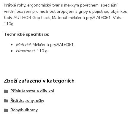
Krátké rohy, ergonomický tvar s měkkým povrchem, speciální
vnitřní osazení pro možnost propojení s gripy s pojistnou objímkou
řady AUTHOR Grip Lock, Materiál měkčená pryž/ AL6061. Váha
110g.
Technické specifikace:
Materiál
: Měkčená pryž/AL6061.
Hmotnost
: 110 g.
Zboží zařazeno v kategoriích
Příslušenství a díly kol
Řídítka,rohy,ručky
Rohy/bulhorny