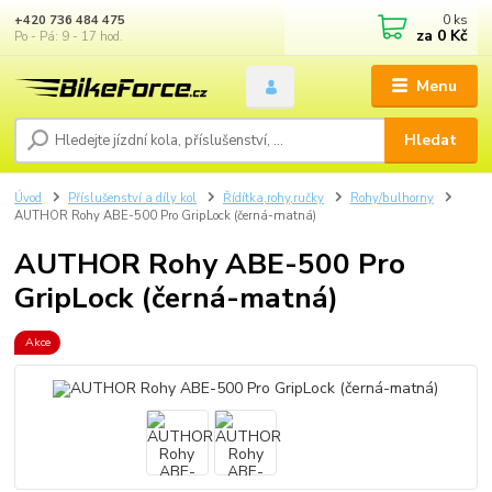
0
ks
+420 736 484 475
za
0 Kč
Po - Pá: 9 - 17 hod.
Menu
Hledat
Úvod
Příslušenství a díly kol
Řídítka,rohy,ručky
Rohy/bulhorny
AUTHOR Rohy ABE-500 Pro GripLock (černá-matná)
AUTHOR Rohy ABE-500 Pro
GripLock (černá-matná)
Akce