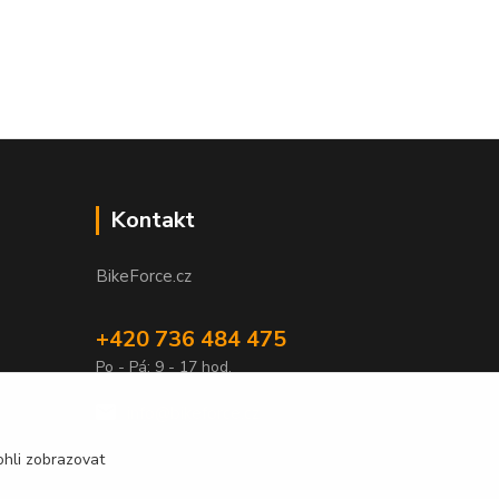
Kontakt
BikeForce.cz
+420 736 484 475
Po - Pá: 9 - 17 hod.
info@bikeforce.cz
hli zobrazovat