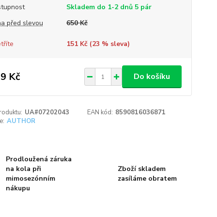
tupnost
Skladem do 1-2 dnů 5 pár
a před slevou
650 Kč
tříte
151 Kč (
23
% sleva)
9 Kč
Do košíku
roduktu:
UA#07202043
EAN kód:
8590816036871
e:
AUTHOR
Prodloužená záruka
na kola při
Zboží skladem
mimosezónním
zasíláme obratem
nákupu