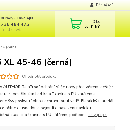
Přihlášení
 si rady? Zavolejte.
0
ks
 736 484 475
za
0 Kč
: 9 - 17 hod.
46 (černá)
XL 45-46 (černá)
Ohodnotit produkt
y AUTHOR RainProof ochrání Vaše nohy před větrem, deštěm
stotami odstřikujícími od kola.Tkanina s PU zátěrem a
ené švy poskytují plnou ochranu proti vodě. Elastický materiál
le přilne a usnadňuje sejmutí a nasazení návleku.
olná elastická tkanina s PU zátěrem, podlepe...
celý popis