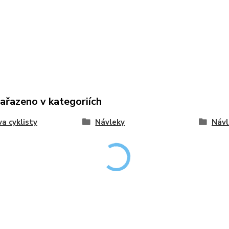
zařazeno v kategoriích
a cyklisty
Návleky
Návl