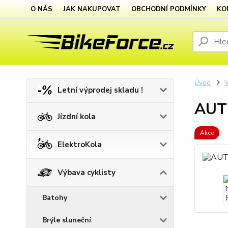
O NÁS
JAK NAKUPOVAT
OBCHODNÍ PODMÍNKY
KO
Úvod
V
Letní výprodej skladu !
AUTH
Jízdní kola
Akce
ElektroKola
Výbava cyklisty
Batohy
Brýle sluneční