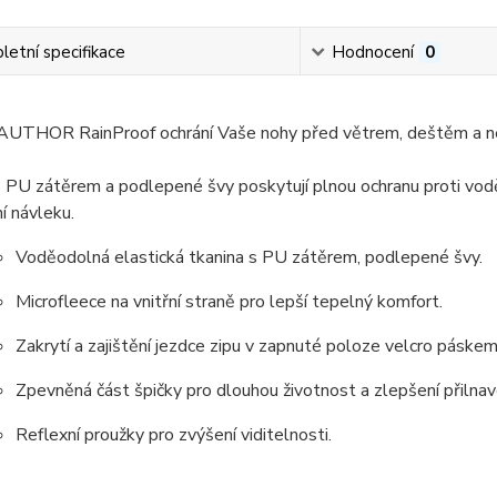
etní specifikace
Hodnocení
0
AUTHOR RainProof ochrání Vaše nohy před větrem, deštěm a neči
 PU zátěrem a podlepené švy poskytují plnou ochranu proti vodě
í návleku.
Voděodolná elastická tkanina s PU zátěrem, podlepené švy.
Microfleece na vnitřní straně pro lepší tepelný komfort.
Zakrytí a zajištění jezdce zipu v zapnuté poloze velcro páskem
Zpevněná část špičky pro dlouhou životnost a zlepšení přilnavo
Reflexní proužky pro zvýšení viditelnosti.