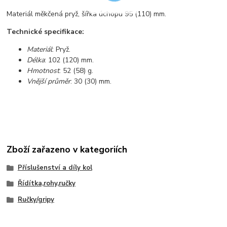
Materiál měkčená pryž, šířka úchopu 95 (110) mm.
Technické specifikace:
Materiál
: Pryž.
Délka
: 102 (120) mm.
Hmotnost
: 52 (58) g.
Vnější průměr
: 30 (30) mm.
Zboží zařazeno v kategoriích
Příslušenství a díly kol
Řídítka,rohy,ručky
Ručky/gripy