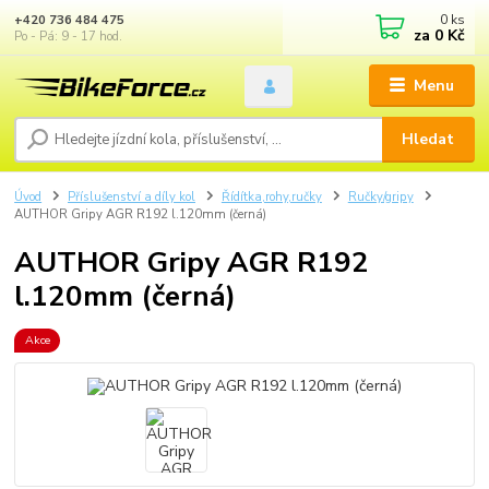
0
ks
+420 736 484 475
za
0 Kč
Po - Pá: 9 - 17 hod.
Menu
Hledat
Úvod
Příslušenství a díly kol
Řídítka,rohy,ručky
Ručky/gripy
AUTHOR Gripy AGR R192 l.120mm (černá)
AUTHOR Gripy AGR R192
l.120mm (černá)
Akce