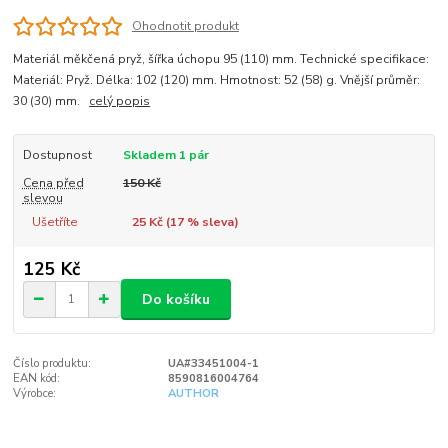
Ohodnotit produkt
Materiál měkčená pryž, šířka úchopu 95 (110) mm. Technické specifikace:
Materiál: Pryž. Délka: 102 (120) mm. Hmotnost: 52 (58) g. Vnější průměr:
30 (30) mm.
celý popis
Dostupnost
Skladem 1 pár
Cena před
150 Kč
slevou
Ušetříte
25 Kč (
17
% sleva)
125 Kč
Do košíku
Číslo produktu:
UA#33451004-1
EAN kód:
8590816004764
Výrobce:
AUTHOR