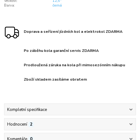
Velikost:
12,5"
Barva:
černá
Doprava a seřízení jízdních kol a elektrokol ZDARMA
Po záběhu kola garanční servis ZDARMA
Prodloužená záruka na kola při mimosezónním nákupu
Zboží skladem zasíláme obratem
Kompletní specifikace
Hodnocení
2
Komentáře
0