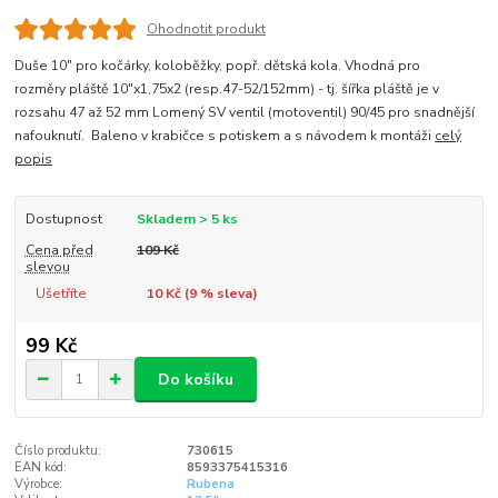
Ohodnotit produkt
Duše 10" pro kočárky, koloběžky, popř. dětská kola. Vhodná pro
rozměry pláště 10"x1,75x2 (resp.47-52/152mm) - tj. šířka pláště je v
rozsahu 47 až 52 mm Lomený SV ventil (motoventil) 90/45 pro snadnější
nafouknutí. Baleno v krabičce s potiskem a s návodem k montáži
celý
popis
Dostupnost
Skladem > 5 ks
Cena před
109 Kč
slevou
Ušetříte
10 Kč (
9
% sleva)
99 Kč
Do košíku
Číslo produktu:
730615
EAN kód:
8593375415316
Výrobce:
Rubena