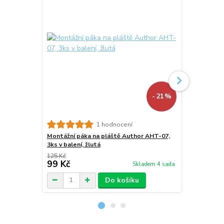
- 21 %
1 hodnocení
Montážní páka na pláště Author AHT-07,
Lepení FER
3ks v balení, žlutá
125 Kč
99 Kč
59 Kč
Skladem 4 sada
Do košíku