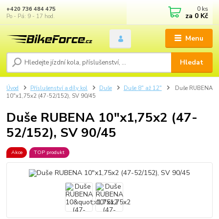
0
ks
+420 736 484 475
za
0 Kč
Po - Pá: 9 - 17 hod.
Menu
Hledat
Úvod
Příslušenství a díly kol
Duše
Duše 8" až 12"
Duše RUBENA
10"x1,75x2 (47-52/152), SV 90/45
Duše RUBENA 10"x1,75x2 (47-
52/152), SV 90/45
Akce
TOP produkt