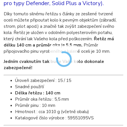
pro typy Defender, Solid Plus a Victory).
Díky tomuto silnému řetězu s články ze zesílené tvrzené
oceli můžete připoutat kolo k pevným objektům (zábradlí,
strom, plot apod.) a značně tak zvýšit zabezpečení svého
kola. Řetěz je uložen v odolném polyesterovém potahu,
který chrání lak Vašeho kola před poškozením.
Řetěz má
délku 140 cm a průměr oka je 5,5 mm.
Průměr
připojovacího pinu vyrobeného z kalené oceli je 10 mm.
Jedním cvaknutím tak bude Vaše kolo dokonale
zabezpečené!
Úroveň zabezpečení : 15 / 15
Snadné použití
Délka řetězu : 140 cm
Průměr oka řetězu : 5,5 mm
Průměr pinu : 10 mm
Hmotnost : cca 1010 g (včetně obalu)
Katalogové číslo výrobce : 59551095VS