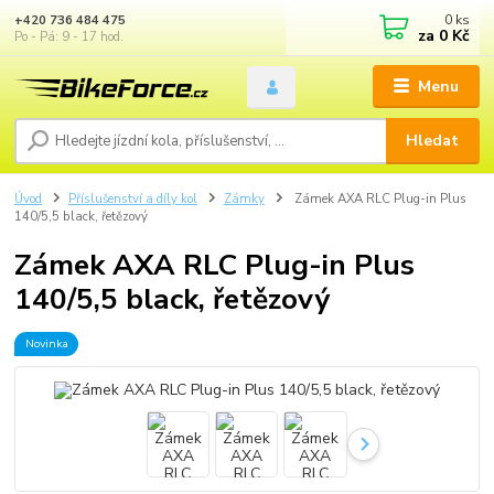
0
ks
+420 736 484 475
za
0 Kč
Po - Pá: 9 - 17 hod.
Menu
Hledat
Úvod
Příslušenství a díly kol
Zámky
Zámek AXA RLC Plug-in Plus
140/5,5 black, řetězový
Zámek AXA RLC Plug-in Plus
140/5,5 black, řetězový
Novinka