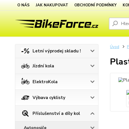
O NÁS
JAK NAKUPOVAT
OBCHODNÍ PODMÍNKY
KO
Úvod
P
Letní výprodej skladu !
Plas
Jízdní kola
ElektroKola
Výbava cyklisty
Příslušenství a díly kol
Autonosiče