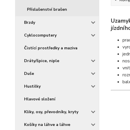
Příslušenství brašen
Uzamyk
Brzdy
jízdníh
Cyklocomputery
pra
vyr
Čistící prostředky a maziva
jed
nos
Dráty/špice, niple
vnit
Duše
roz
bal
Hustilky
Hlavové složení
Kliky, osy, převodníky, kryty
Košíky na láhve a láhve