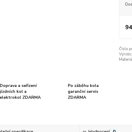
Dos
94
Číslo p
Výrobc
Materiá
Doprava a seřízení
Po záběhu kola
jízdních kol a
garanční servis
elektrokol ZDARMA
ZDARMA
etní specifikace
Hodnocení
0