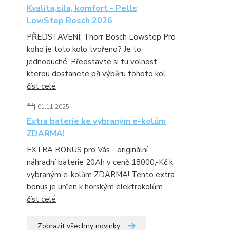
Kvalita,síla, komfort - Pells
LowStep Bosch 2026
PŘEDSTAVENÍ: Thorr Bosch Lowstep Pro
koho je toto kolo tvořeno? Je to
jednoduché. Představte si tu volnost,
kterou dostanete při výběru tohoto kol...
číst celé
01.11.2025
Extra baterie ke vybraným e-kolům
ZDARMA!
EXTRA BONUS pro Vás - originální
náhradní baterie 20Ah v ceně 18000,-Kč k
vybraným e-kolům ZDARMA! Tento extra
bonus je určen k horským elektrokolům ...
číst celé
Zobrazit všechny novinky