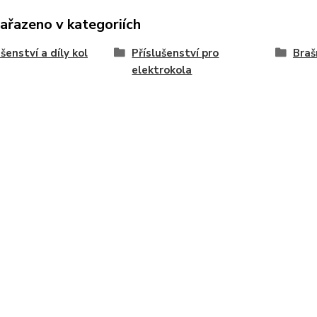
zařazeno v kategoriích
ušenství a díly kol
Příslušenství pro
Braš
elektrokola