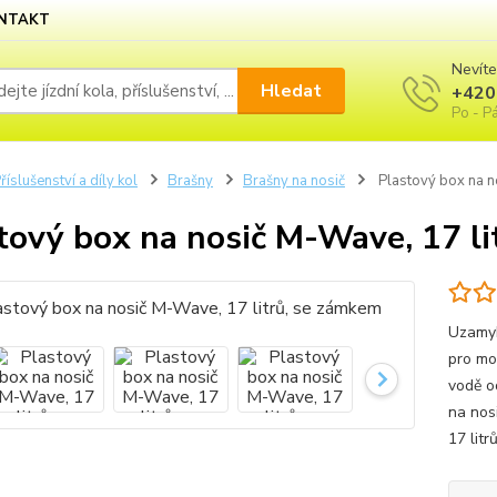
NTAKT
Nevíte
Hledat
+420
Po - Pá
říslušenství a díly kol
Brašny
Brašny na nosič
Plastový box na n
tový box na nosič M-Wave, 17 li
Uzamyk
pro mo
vodě o
na nos
17 litr