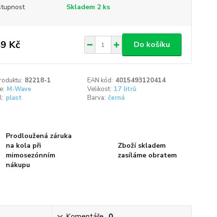
tupnost
Skladem 2 ks
9 Kč
Do košíku
roduktu:
82218-1
EAN kód:
4015493120414
e:
M-Wave
Velikost:
17 litrů
l:
plast
Barva:
černá
Prodloužená záruka
na kola při
Zboží skladem
mimosezónním
zasíláme obratem
nákupu
Komentáře
0