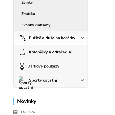
Zámky
Zrcátka
Zvonky,klaksony
Pláště a duše na kočárky
Koloběžky a odrážedla
Dárkové poukazy
Sporty ostatní
Novinky
31.03.2026