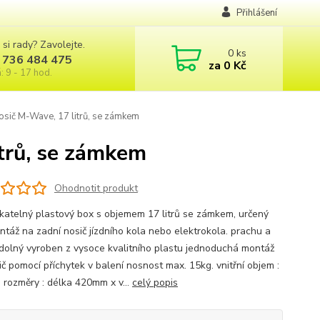
Přihlášení
 si rady? Zavolejte.
0
ks
 736 484 475
za
0 Kč
: 9 - 17 hod.
osič M-Wave, 17 litrů, se zámkem
trů, se zámkem
Ohodnotit produkt
atelný plastový box s objemem 17 litrů se zámkem, určený
ntáž na zadní nosič jízdního kola nebo elektrokola. prachu a
dolný vyroben z vysoce kvalitního plastu jednoduchá montáž
ič pomocí příchytek v balení nosnost max. 15kg. vnitřní objem :
ů rozměry : délka 420mm x v...
celý popis