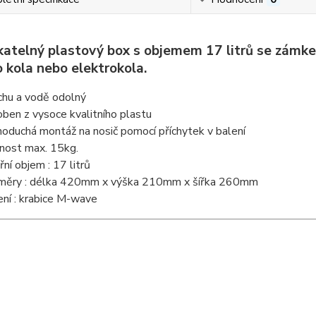
atelný plastový box s objemem 17 litrů se zámkem
o kola nebo elektrokola.
chu a vodě odolný
oben z vysoce kvalitního plastu
noduchá montáž na nosič pomocí příchytek v balení
nost max. 15kg.
řní objem : 17 litrů
měry : délka 420mm x výška 210mm x šířka 260mm
ení : krabice M-wave