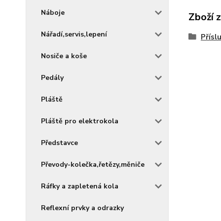
Náboje
Zboží 
Nářadí,servis,lepení
Přísl
Nosiče a koše
Pedály
Pláště
Pláště pro elektrokola
Představce
Převody-kolečka,řetězy,měniče
Ráfky a zapletená kola
Reflexní prvky a odrazky