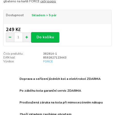
gbaleno na kartě FORCE
celý popis
Dostupnost
Skladem > 5 pár
249 Kč
Do košíku
Číslo produktu:
382914-1
EAN kód:
8592627123443
Výrobce:
FORCE
Doprava a seřízení jízdních kol a elektrokol ZDARMA
Po záběhu kola garanční servis ZDARMA
Prodloužená záruka na kola při mimosezónním nákupu
Zboží skladem zasíláme obratem