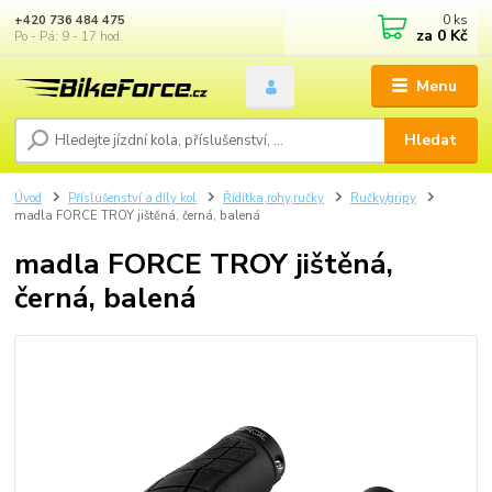
0
ks
+420 736 484 475
za
0 Kč
Po - Pá: 9 - 17 hod.
Menu
Hledat
Úvod
Příslušenství a díly kol
Řídítka,rohy,ručky
Ručky/gripy
madla FORCE TROY jištěná, černá, balená
madla FORCE TROY jištěná,
černá, balená