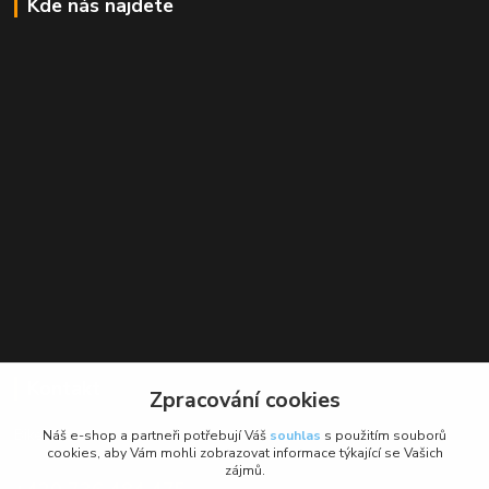
Kde nás najdete
Kontakt
Zpracování cookies
BikeForce.cz
Náš e-shop a partneři potřebují Váš
souhlas
s použitím souborů
cookies, aby Vám mohli zobrazovat informace týkající se Vašich
zájmů.