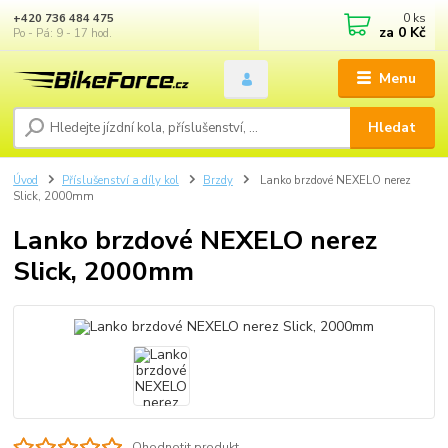
0
ks
+420 736 484 475
za
0 Kč
Po - Pá: 9 - 17 hod.
Menu
Hledat
Úvod
Příslušenství a díly kol
Brzdy
Lanko brzdové NEXELO nerez
Slick, 2000mm
Lanko brzdové NEXELO nerez
Slick, 2000mm
Ohodnotit produkt