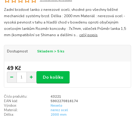
Zadní brzdové lanko z nerezové oceli, vhodné pro všechny běžné
mechanické systémy brzd. Délka : 2000 mm Materiál : nerezová ocel -
vysoká pevnost v tahu a hladší chod v bowdenu oproti obyčejným
ocelovým lankům Rozměr koncovky : 7x7mm, váleček Průměr lanka 1,5
mm (kompatibilní se Shimano a dalšími s...
celý popis
Dostupnost
Skladem > 5 ks
49 Kč
Do košíku
Číslo produktu:
43221
EAN kód:
5902270816174
Výrobce:
Nexelo
Materiál:
nerez ocel
Délka:
2000 mm