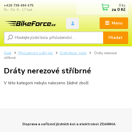
0
ks
+420 736 484 475
za
0 Kč
Po - Pá: 9 - 17 hod.
Menu
Hledat
Úvod
Příslušenství a díly kol
Dráty/špice, niple
Dráty nerezové
stříbrné
Dráty nerezové stříbrné
V této kategorii nebylo nalezeno žádné zboží.
Doprava a seřízení jízdních kol a elektrokol ZDARMA