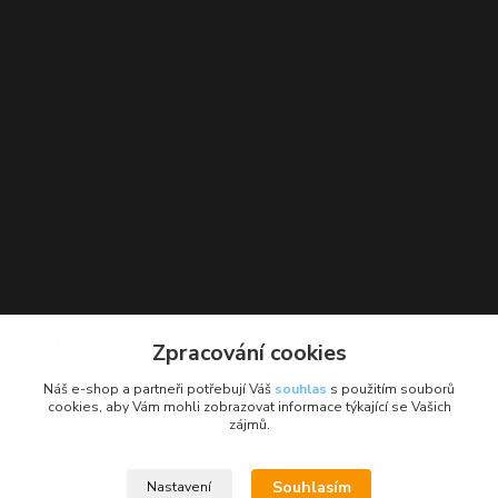
Kontakt
Zpracování cookies
BikeForce.cz
Náš e-shop a partneři potřebují Váš
souhlas
s použitím souborů
cookies, aby Vám mohli zobrazovat informace týkající se Vašich
zájmů.
+420 736 484 475
Po - Pá: 9 - 17 hod.
Souhlasím
Nastavení