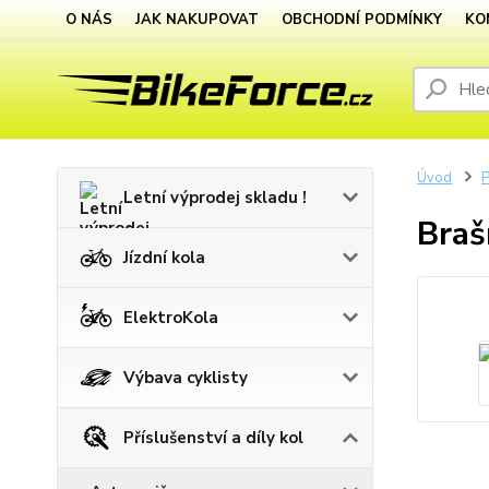
O NÁS
JAK NAKUPOVAT
OBCHODNÍ PODMÍNKY
KO
Úvod
P
Letní výprodej skladu !
Braš
Jízdní kola
ElektroKola
Výbava cyklisty
Příslušenství a díly kol