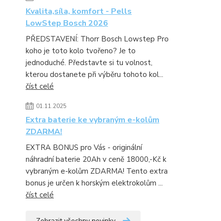
Kvalita,síla, komfort - Pells
LowStep Bosch 2026
PŘEDSTAVENÍ: Thorr Bosch Lowstep Pro
koho je toto kolo tvořeno? Je to
jednoduché. Představte si tu volnost,
kterou dostanete při výběru tohoto kol...
číst celé
01.11.2025
Extra baterie ke vybraným e-kolům
ZDARMA!
EXTRA BONUS pro Vás - originální
náhradní baterie 20Ah v ceně 18000,-Kč k
vybraným e-kolům ZDARMA! Tento extra
bonus je určen k horským elektrokolům ...
číst celé
Zobrazit všechny novinky