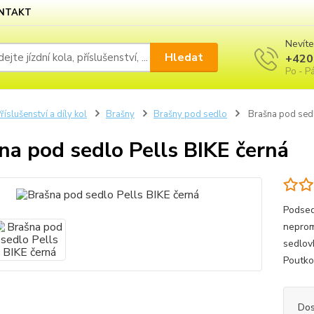
NTAKT
Nevíte
Hledat
+420
Po - Pá
říslušenství a díly kol
Brašny
Brašny pod sedlo
Brašna pod sedl
na pod sedlo Pells BIKE černá
Podsed
neprom
sedlov
Poutko
Dos