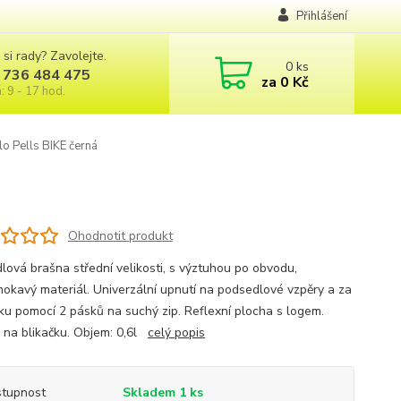
Přihlášení
 si rady? Zavolejte.
0
ks
 736 484 475
za
0 Kč
: 9 - 17 hod.
o Pells BIKE černá
Ohodnotit produkt
lová brašna střední velikosti, s výztuhou po obvodu,
okavý materiál. Univerzální upnutí na podsedlové vzpěry a za
ku pomocí 2 pásků na suchý zip. Reflexní plocha s logem.
 na blikačku. Objem: 0,6l
celý popis
tupnost
Skladem 1 ks