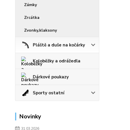
Zámky
Zrcátka
Zvonky,klaksony
Pláště a duše na kočárky
Koloběžky a odrážedla
Dárkové poukazy
Sporty ostatní
Novinky
31.03.2026