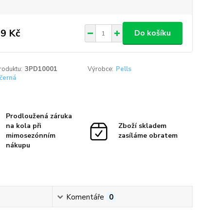
9 Kč
Do košíku
roduktu:
3PD10001
Výrobce:
Pells
černá
Prodloužená záruka
na kola při
Zboží skladem
mimosezónním
zasíláme obratem
nákupu
Komentáře
0