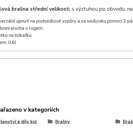
ová brašna střední velikost
i, s výztuhou po obvodu, n
verzální upnutí na podsedlové vzpěry a za sedlovku pomocí 2 pás
lexní plocha s logem.
tko na blikačku.
em: 0,6l
zařazeno v kategoriích
ušenství a díly kol
Brašny
Braš