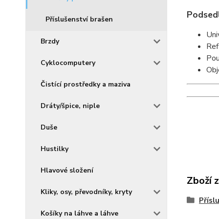
Podsedl
Příslušenství brašen
Uni
Brzdy
Ref
Pou
Cyklocomputery
Obj
Čistící prostředky a maziva
Dráty/špice, niple
Duše
Hustilky
Hlavové složení
Zboží 
Kliky, osy, převodníky, kryty
Přísl
Košíky na láhve a láhve