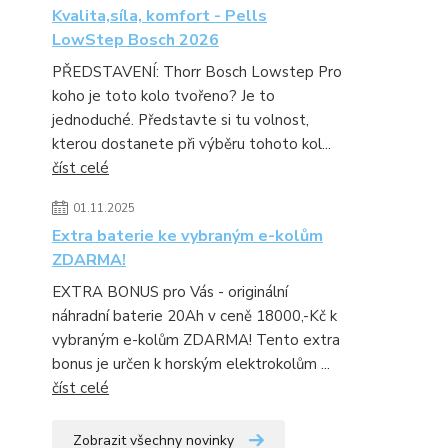
Kvalita,síla, komfort - Pells
LowStep Bosch 2026
PŘEDSTAVENÍ: Thorr Bosch Lowstep Pro
koho je toto kolo tvořeno? Je to
jednoduché. Představte si tu volnost,
kterou dostanete při výběru tohoto kol...
číst celé
01.11.2025
Extra baterie ke vybraným e-kolům
ZDARMA!
EXTRA BONUS pro Vás - originální
náhradní baterie 20Ah v ceně 18000,-Kč k
vybraným e-kolům ZDARMA! Tento extra
bonus je určen k horským elektrokolům ...
číst celé
Zobrazit všechny novinky