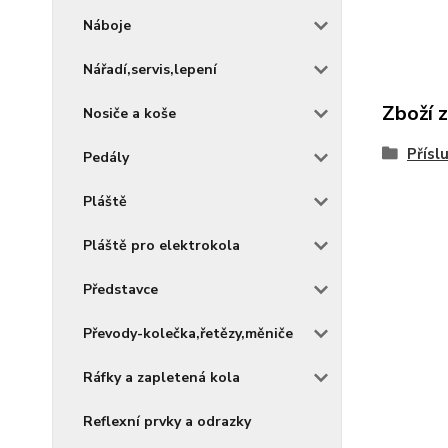
Náboje
Nářadí,servis,lepení
Zboží 
Nosiče a koše
Přísl
Pedály
Pláště
Pláště pro elektrokola
Představce
Převody-kolečka,řetězy,měniče
Ráfky a zapletená kola
Reflexní prvky a odrazky