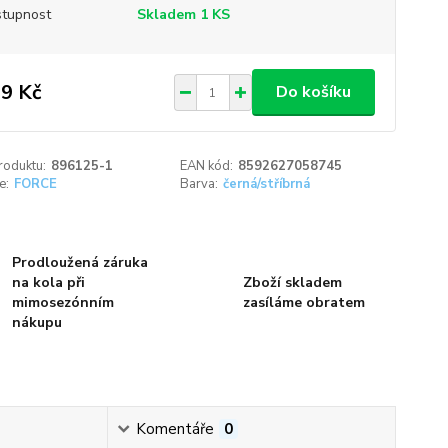
tupnost
Skladem 1 KS
9 Kč
Do košíku
roduktu:
896125-1
EAN kód:
8592627058745
e:
FORCE
Barva:
černá/stříbrná
Prodloužená záruka
na kola při
Zboží skladem
mimosezónním
zasíláme obratem
nákupu
Komentáře
0