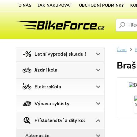
O NÁS
JAK NAKUPOVAT
OBCHODNÍ PODMÍNKY
KO
Úvod
P
Letní výprodej skladu !
Braš
Jízdní kola
ElektroKola
Výbava cyklisty
Příslušenství a díly kol
Autonosiče