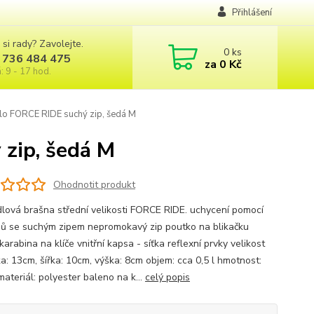
Přihlášení
 si rady? Zavolejte.
0
ks
 736 484 475
za
0 Kč
: 9 - 17 hod.
o FORCE RIDE suchý zip, šedá M
zip, šedá M
Ohodnotit produkt
lová brašna střední velikosti FORCE RIDE. uchycení pomocí
ů se suchým zipem nepromokavý zip poutko na blikačku
 karabina na klíče vnitřní kapsa - síťka reflexní prvky velikost
ka: 13cm, šířka: 10cm, výška: 8cm objem: cca 0,5 l hmotnost:
ateriál: polyester baleno na k...
celý popis