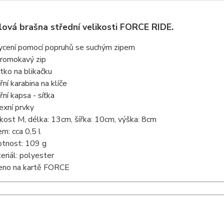
ová brašna střední velikosti FORCE RIDE.
ycení pomocí popruhů se suchým zipem
romokavý zip
tko na blikačku
řní karabina na klíče
řní kapsa - síťka
lexní prvky
ikost M, délka: 13cm, šířka: 10cm, výška: 8cm
em: cca 0,5 l
tnost: 109 g
eriál: polyester
eno na kartě FORCE