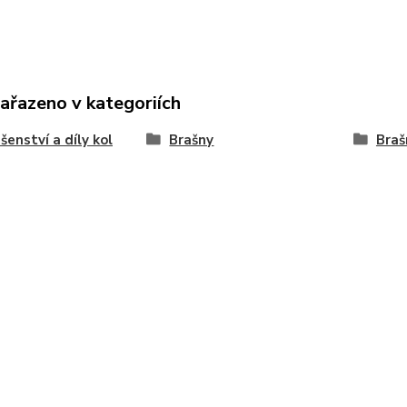
zařazeno v kategoriích
ušenství a díly kol
Brašny
Braš