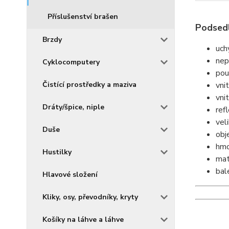
Příslušenství brašen
Podsedl
Brzdy
uch
nep
Cyklocomputery
pou
Čistící prostředky a maziva
vnit
vnit
Dráty/špice, niple
ref
vel
Duše
obj
hmo
Hustilky
mat
bal
Hlavové složení
Kliky, osy, převodníky, kryty
Košíky na láhve a láhve