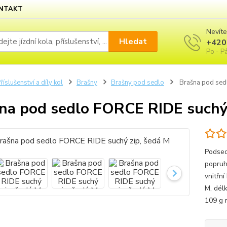
NTAKT
Nevíte
Hledat
+420
Po - Pá
říslušenství a díly kol
Brašny
Brašny pod sedlo
Brašna pod sedl
na pod sedlo FORCE RIDE suchý 
Podsed
popruh
vnitřní
M, dél
109 g m