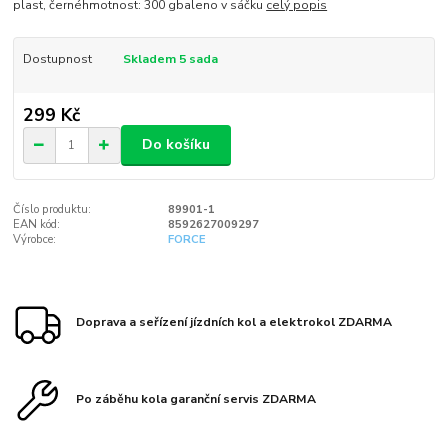
plast, černéhmotnost: 300 gbaleno v sáčku
celý popis
Dostupnost
Skladem 5 sada
299 Kč
Do košíku
Číslo produktu:
89901-1
EAN kód:
8592627009297
Výrobce:
FORCE
Doprava a seřízení jízdních kol a elektrokol ZDARMA
Po záběhu kola garanční servis ZDARMA