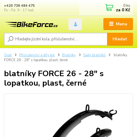
0
ks
+420 736 484 475
za
0 Kč
Po - Pá: 9 - 17 hod.
Menu
Hledat
Úvod
Příslušenství a díly kol
Blatníky
Sady blatníků
blatníky
FORCE 26 - 28" s lopatkou, plast, černé
blatníky FORCE 26 - 28" s
lopatkou, plast, černé