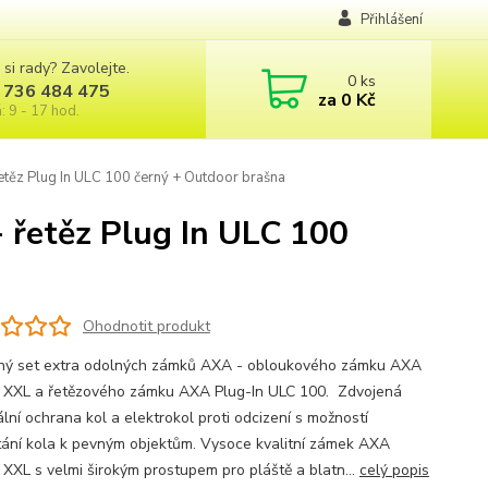
Přihlášení
 si rady? Zavolejte.
0
ks
 736 484 475
za
0 Kč
: 9 - 17 hod.
ěz Plug In ULC 100 černý + Outdoor brašna
řetěz Plug In ULC 100
Ohodnotit produkt
ý set extra odolných zámků AXA - obloukového zámku AXA
XXL a řetězového zámku AXA Plug-In ULC 100. Zdvojená
lní ochrana kol a elektrokol proti odcizení s možností
tání kola k pevným objektům. Vysoce kvalitní zámek AXA
XXL s velmi širokým prostupem pro pláště a blatn...
celý popis