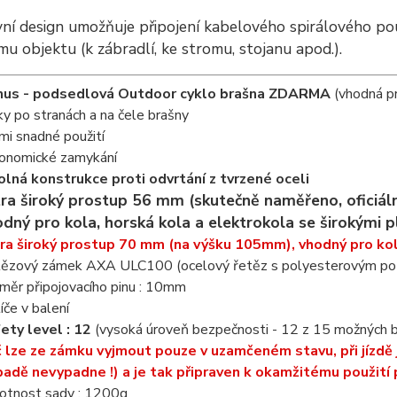
vní design umožňuje připojení kabelového spirálového p
u objektu (k zábradlí, ke stromu, stojanu apod.).
us - podsedlová Outdoor cyklo brašna
ZDARMA
(vhodná pro
ky po stranách a na čele brašny
mi snadné použití
onomické zamykání
lná konstrukce proti odvrtání z tvrzené oceli
tra široký prostup 56 mm (skutečně naměřeno, oficiá
dný pro kola, horská kola a elektrokola se širokými pl
ra široký prostup 70 mm (na výšku 105mm), vhodný pro kola
ězový zámek AXA ULC100 (ocelový řetěz s polyesterovým po
měr připojovacího pinu : 10mm
íče v balení
ety level : 12
(vysoká úroveň bezpečnosti - 12 z 15 možných 
č lze ze zámku vyjmout pouze v uzamčeném stavu, při jízd
padě nevypadne !) a je tak připraven k okamžitému použití 
tnost sady : 1200g