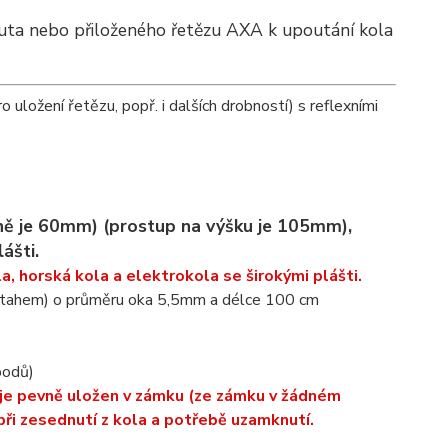
outa nebo přiloženého řetězu AXA k upoutání kola
 uložení řetězu, popř. i dalších drobností) s reflexními
lně je 60mm) (prostup na výšku je 105mm),
ášti.
, horská kola a elektrokola se širokými plášti.
tahem) o průměru oka 5,5mm a délce 100 cm
bodů)
ě je pevně uložen v zámku (ze zámku v žádném
při zesednutí z kola a potřebě uzamknutí.