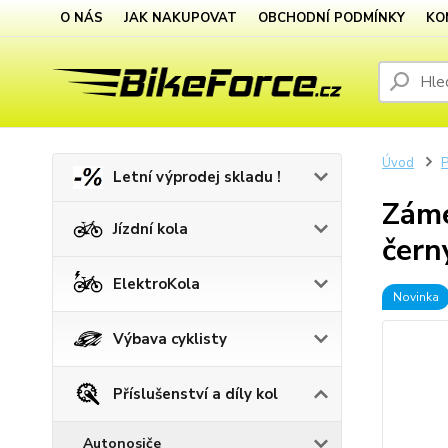
O NÁS
JAK NAKUPOVAT
OBCHODNÍ PODMÍNKY
KO
Úvod
P
Letní výprodej skladu !
Záme
Jízdní kola
čern
ElektroKola
Novinka
Výbava cyklisty
Příslušenství a díly kol
Autonosiče