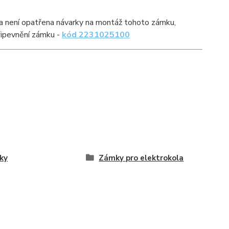
la není opatřena návarky na montáž tohoto zámku,
řipevnění zámku -
kód 2231025100
ky
Zámky pro elektrokola