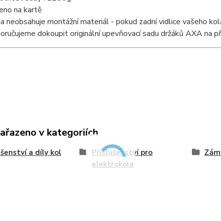
eno na kartě
a neobsahuje montážní materiál - pokud zadní vidlice vašeho ko
oručujeme dokoupit originální upevňovací sadu držáků AXA na p
zařazeno v kategoriích
ušenství a díly kol
Příslušenství pro
Zám
elektrokola