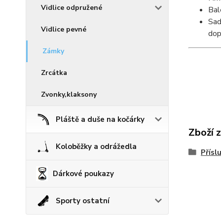
Vidlice odpružené
Bal
Sad
Vidlice pevné
dop
Zámky
Zrcátka
Zvonky,klaksony
Pláště a duše na kočárky
Zboží 
Koloběžky a odrážedla
Přísl
Dárkové poukazy
Sporty ostatní