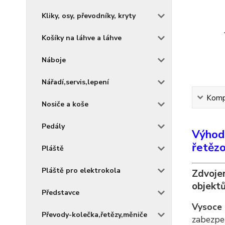
Kliky, osy, převodníky, kryty
Košíky na láhve a láhve
Náboje
Nářadí,servis,lepení
Kompl
Nosiče a koše
Pedály
Výhod
řetěz
Pláště
Pláště pro elektrokola
Zdvojen
objekt
Představce
Vysoce 
Převody-kolečka,řetězy,měniče
zabezpeč