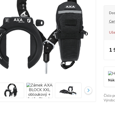
Dos
Cen
Uše
1 
Nák
Číslo p
Výrobc