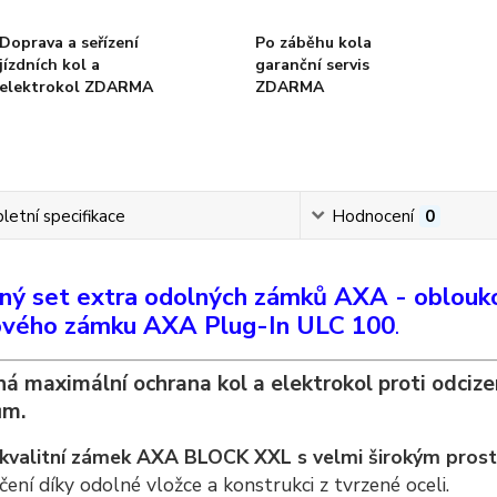
Doprava a seřízení
Po záběhu kola
jízdních kol a
garanční servis
elektrokol ZDARMA
ZDARMA
etní specifikace
Hodnocení
0
ný set extra odolných zámků AXA - oblo
ového zámku AXA Plug-In ULC 100
.
á maximální ochrana kol a elektrokol proti odcize
ům.
kvalitní zámek AXA BLOCK XXL s velmi širokým prost
ení díky odolné vložce a konstrukci z tvrzené oceli.