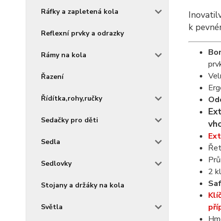
Ráfky a zapletená kola
Inovatil
k pevném
Reflexní prvky a odrazky
Bon
Rámy na kola
prv
Vel
Řazení
Erg
Řídítka,rohy,ručky
Odo
Ex
Sedačky pro děti
vho
Ext
Sedla
Řet
Prů
Sedlovky
2 kl
Saf
Stojany a držáky na kola
Klí
pří
Světla
Hmo