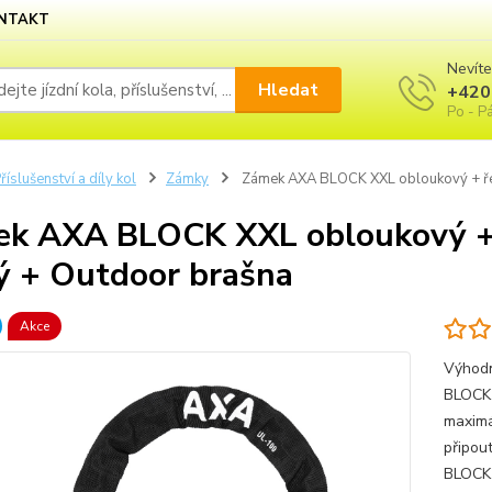
NTAKT
Nevíte
Hledat
+420
Po - Pá
říslušenství a díly kol
Zámky
Zámek AXA BLOCK XXL obloukový + řet
k AXA BLOCK XXL obloukový + 
ý + Outdoor brašna
Akce
Výhodn
BLOCK 
maximá
připou
BLOCK 