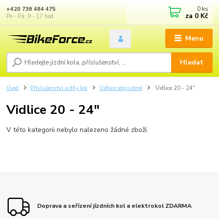
0
ks
+420 736 484 475
za
0 Kč
Po - Pá: 9 - 17 hod.
Menu
Hledat
Úvod
Příslušenství a díly kol
Vidlice odpružené
Vidlice 20 - 24"
Vidlice 20 - 24"
V této kategorii nebylo nalezeno žádné zboží.
Doprava a seřízení jízdních kol a elektrokol ZDARMA