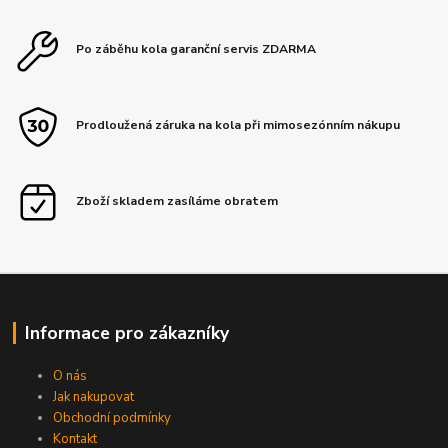
Po záběhu kola garanční servis ZDARMA
Prodloužená záruka na kola při mimosezónním nákupu
Zboží skladem zasíláme obratem
Informace pro zákazníky
O nás
Jak nakupovat
Obchodní podmínky
Kontakt