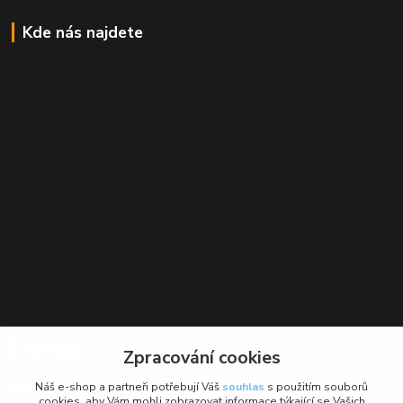
Kde nás najdete
Kontakt
Zpracování cookies
BikeForce.cz
Náš e-shop a partneři potřebují Váš
souhlas
s použitím souborů
cookies, aby Vám mohli zobrazovat informace týkající se Vašich