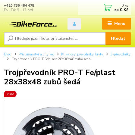
0
ks
+420 736 484 475
za
0 Kč
Po - Pá: 9 - 17 hod.
Menu
Hledat
Úvod
Příslušenství a díly kol
Kliky, osy, převodníky, kryty
3-převodníky
Trojpřevodník PRO-T Fe/plast 28x38x48 zubů šedá
Trojpřevodník PRO-T Fe/plast
28x38x48 zubů šedá
Akce