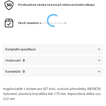
Prodloužená záruka na kola při mimosezónním nákupu
Zboží skladem zasíláme obratem
Kompletní specifikace
Hodnocení
0
Komentáře
0
trojpřevodník s krytem pro 6/7 kolo, ocelové převodníky 48/38/28,
nýtované, plastový kryt,délka klik 170 mm, doporučená délka osy
122 mm