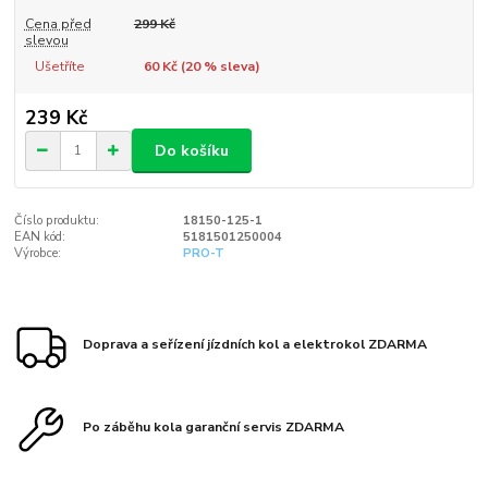
Cena před
299 Kč
slevou
Ušetříte
60 Kč (
20
% sleva)
239 Kč
Do košíku
Číslo produktu:
18150-125-1
EAN kód:
5181501250004
Výrobce:
PRO-T
Doprava a seřízení jízdních kol a elektrokol ZDARMA
Po záběhu kola garanční servis ZDARMA