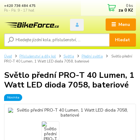
0
ks
+420 736 484 475
za
0 Kč
Po - Pá: 9 - 17 hod.
Menu
Hledat
Úvod
Příslušenství a díly kol
Světla
Přední světla
Světlo přední
PRO-T 40 Lumen, 1 Watt LED dioda 7058, bateriové
Světlo přední PRO-T 40 Lumen, 1
Watt LED dioda 7058, bateriové
Novinka