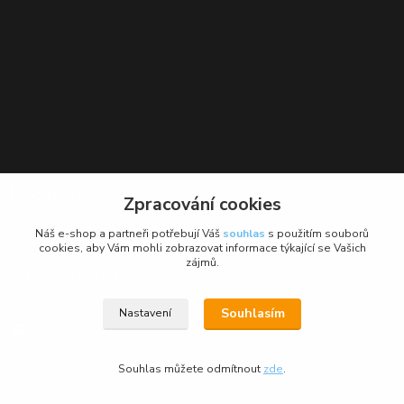
Kontakt
Zpracování cookies
BikeForce.cz
Náš e-shop a partneři potřebují Váš
souhlas
s použitím souborů
cookies, aby Vám mohli zobrazovat informace týkající se Vašich
zájmů.
+420 736 484 475
Po - Pá: 9 - 17 hod.
Souhlasím
Nastavení
info@bikeforce.cz
Souhlas můžete odmítnout
zde
.