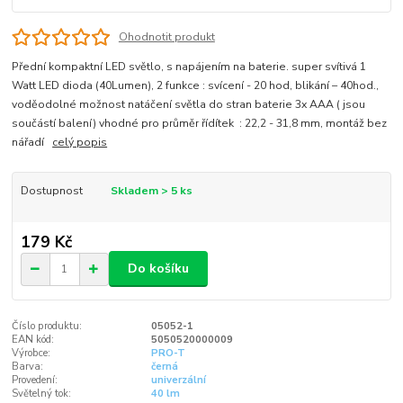
Ohodnotit produkt
Přední kompaktní LED světlo, s napájením na baterie. super svítivá 1
Watt LED dioda (40Lumen), 2 funkce : svícení - 20 hod, blikání – 40hod.,
voděodolné možnost natáčení světla do stran baterie 3x AAA ( jsou
součástí balení) vhodné pro průměr řídítek : 22,2 - 31,8 mm, montáž bez
nářadí
celý popis
Dostupnost
Skladem > 5 ks
179 Kč
Do košíku
Číslo produktu:
05052-1
EAN kód:
5050520000009
Výrobce:
PRO-T
Barva:
černá
Provedení:
univerzální
Světelný tok:
40 lm