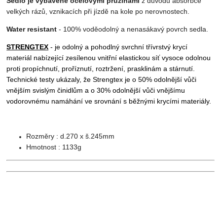
Sedlo je vybavené ocelovými pružinami
z důvodu absorbce
velkých rázů, vznikacích při jízdě na kole po nerovnostech.
Water resistant
- 100% voděodolný a nenasákavý povrch sedla.
STRENGTEX
- je odolný a pohodlný svrchní třívrstvý krycí
materiál nabízející zesílenou vnitřní elastickou síť vysoce odolnou
proti propíchnutí, proříznutí, roztržení, prasklinám a stárnutí.
Technické testy ukázaly, že Strengtex je o 50% odolnější vůči
vnějším svislým činidlům a o 30% odolnější vůči vnějšímu
vodorovnému namáhání ve srovnání s běžnými krycími materiály.
Rozměry : d.270 x š.245mm
Hmotnost : 1133g