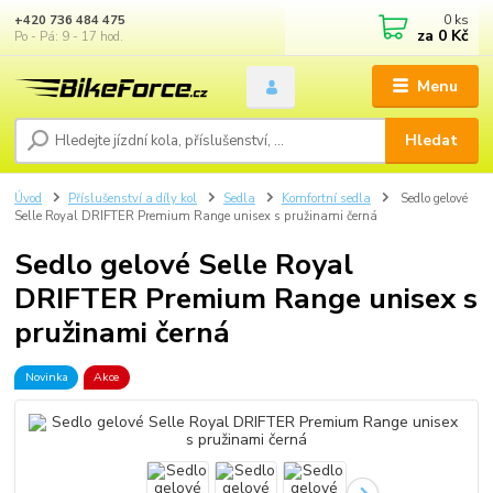
0
ks
+420 736 484 475
za
0 Kč
Po - Pá: 9 - 17 hod.
Menu
Hledat
Úvod
Příslušenství a díly kol
Sedla
Komfortní sedla
Sedlo gelové
Selle Royal DRIFTER Premium Range unisex s pružinami černá
Sedlo gelové Selle Royal
DRIFTER Premium Range unisex s
pružinami černá
Novinka
Akce