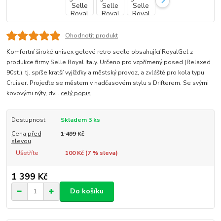
Ohodnotit produkt
Komfortní široké unisex gelové retro sedlo obsahující RoyalGel z
produkce firmy Selle Royal Italy. Určeno pro vzpřímený posed (Relaxed
90st.), tj. spíše kratší vyjížďky a městský provoz, a zvláště pro kola typu
Cruiser. Projeďte se městem v nadčasovém stylu s Drifterem. Se svými
kovovými nýty, dv...
celý popis
Dostupnost
Skladem 3 ks
Cena před
1 499 Kč
slevou
Ušetříte
100 Kč (
7
% sleva)
1 399 Kč
Do košíku