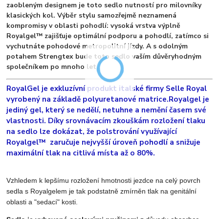
zaobleným designem je toto sedlo nutností pro milovníky
klasických kol. Výběr stylu samozřejmě neznamená
kompromisy v oblasti pohodlí: vysoká vrstva výplně
Royalgel™ zajišťuje optimální podporu a pohodlí, zatímco si
vychutnáte pohodové metropolitní jízdy. A s odolným
potahem Strengtex bude toto sedlo vaším důvěryhodným
společníkem po mnoho let.
RoyalGel je exkluzívní produkt italské firmy Selle Royal
vyrobený na základě polyuretanové matrice.Royalgel je
jediný gel, který se nedělí, netuhne a nemění časem své
vlastnosti. Díky srovnávacím zkouškám rozložení tlaku
na sedlo lze dokázat, že polstrování využívající
Royalgel™ zaručuje nejvyšší úroveň pohodlí a snižuje
maximální tlak na citlivá místa až o 80%.
Vzhledem k lepšímu rozložení hmotnosti jezdce na celý povrch
sedla s Royalgelem je tak podstatně zmírněn tlak na genitální
oblasti a "sedací" kosti.