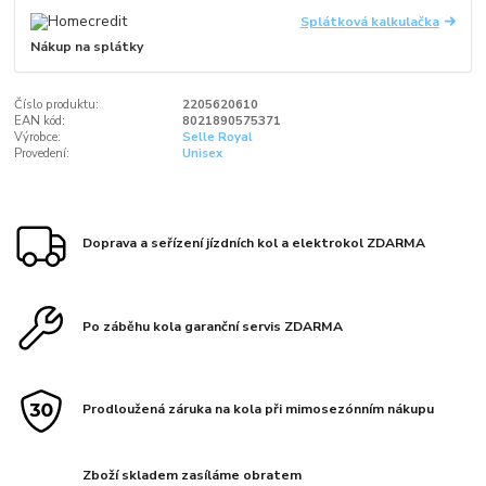
Splátková kalkulačka
Nákup na splátky
Číslo produktu:
2205620610
EAN kód:
8021890575371
Výrobce:
Selle Royal
Provedení:
Unisex
Doprava a seřízení jízdních kol a elektrokol ZDARMA
Po záběhu kola garanční servis ZDARMA
Prodloužená záruka na kola při mimosezónním nákupu
Zboží skladem zasíláme obratem