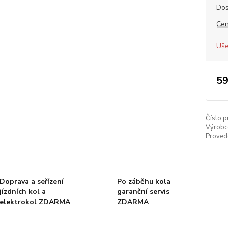
Dos
Cen
Uše
59
Číslo p
Výrobc
Proved
Doprava a seřízení
Po záběhu kola
jízdních kol a
garanční servis
elektrokol ZDARMA
ZDARMA