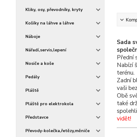
Kliky, osy, převodníky, kryty
Kompl
Košíky na láhve a láhve
Náboje
Sada sv
společn
Nářadí,servis,lepení
Přední 
Nosiče a koše
Nabízí 
terénu.
Pedály
Zadní b
vaši be
Pláště
Obě svět
také dr
Pláště pro elektrokola
spolehl
Představce
vidět!
Převody-kolečka,řetězy,měniče