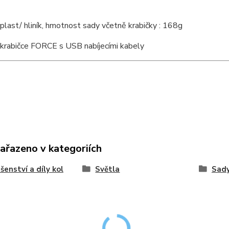
 plast/ hliník, hmotnost sady včetně krabičky : 168g
 krabičce FORCE s USB nabíjecími kabely
zařazeno v kategoriích
ušenství a díly kol
Světla
Sady