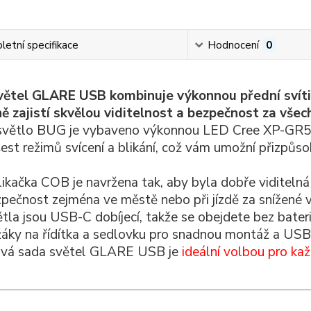
etní specifikace
Hodnocení
0
ětel GLARE USB kombinuje výkonnou přední svítiln
ě zajistí skvělou viditelnost a bezpečnost za vše
světlo BUG je vybaveno výkonnou LED Cree XP-GR5, kt
šest režimů svícení a blikání, což vám umožní přizpůso
likačka COB je navržena tak, aby byla dobře viditelná
zpečnost zejména ve městě nebo při jízdě za snížené vi
la jsou USB-C dobíjecí, takže se obejdete bez baterií 
žáky na řídítka a sedlovku pro snadnou montáž a USB-
ivá sada světel GLARE USB je
ideální volbou pro ka