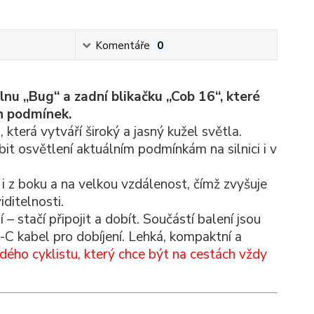
Komentáře
0
u „Bug“ a zadní blikačku „Cob 16“, které
ch podmínek.
erá vytváří široký a jasný kužel světla.
bit osvětlení aktuálním podmínkám na silnici i v
 i z boku a na velkou vzdálenost, čímž zvyšuje
ditelnosti.
– stačí připojit a dobít. Součástí balení jsou
C kabel pro dobíjení. Lehká, kompaktní a
ždého cyklistu, který chce být na cestách vždy