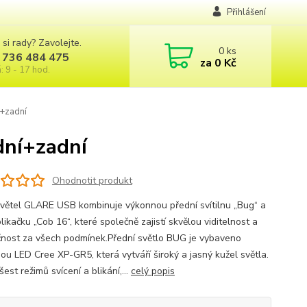
Přihlášení
 si rady? Zavolejte.
0
ks
 736 484 475
za
0 Kč
: 9 - 17 hod.
+zadní
ní+zadní
Ohodnotit produkt
větel GLARE USB kombinuje výkonnou přední svítilnu „Bug“ a
likačku „Cob 16“, které společně zajistí skvělou viditelnost a
nost za všech podmínek.Přední světlo BUG je vybaveno
ou LED Cree XP-GR5, která vytváří široký a jasný kužel světla.
šest režimů svícení a blikání,...
celý popis