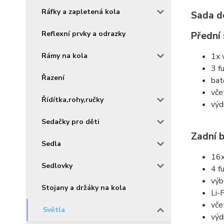
Ráfky a zapletená kola
Sada d
Reflexní prvky a odrazky
Přední
Rámy na kola
1x 
3 f
Řazení
bat
vče
Řídítka,rohy,ručky
výd
Sedačky pro děti
Zadní b
Sedla
16x
Sedlovky
4 f
výb
Stojany a držáky na kola
Li-
vče
Světla
výd