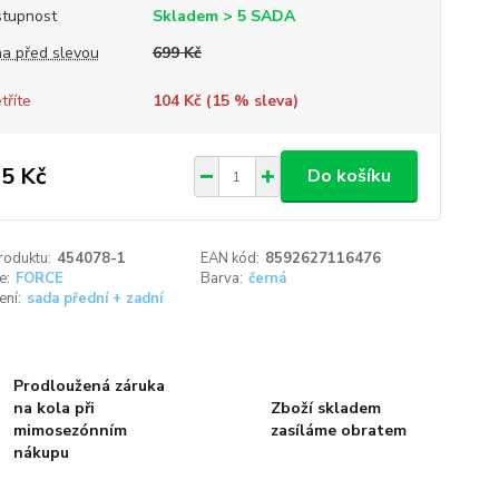
tupnost
Skladem > 5 SADA
a před slevou
699 Kč
tříte
104 Kč (
15
% sleva)
5 Kč
Do košíku
roduktu:
454078-1
EAN kód:
8592627116476
e:
FORCE
Barva:
černá
ení:
sada přední + zadní
Prodloužená záruka
na kola při
Zboží skladem
mimosezónním
zasíláme obratem
nákupu