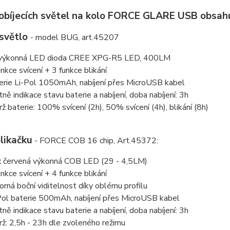
obíjecích světel na kolo FORCE GLARE USB obsahu
 světlo
- model BUG, art.45207
výkonná LED dioda CREE XPG-R5 LED, 400LM
unkce svícení + 3 funkce blikání
erie Li-Pol 1050mAh, nabíjení přes MicroUSB kabel
tně indikace stavu baterie a nabíjení, doba nabíjení: 3h
rž baterie: 100% svícení (2h), 50% svícení (4h), blikání (8h)
likačku
- FORCE COB 16 chip, Art.45372:
 červená výkonná COB LED (29 - 4,5LM)
unkce svícení + 4 funkce blikání
orná boční viditelnost díky oblému profilu
Pol baterie 500mAh, nabíjení přes MicroUSB kabel
tně indikace stavu baterie a nabíjení, doba nabíjení: 3h
rž: 2,5h - 23h dle zvoleného režimu