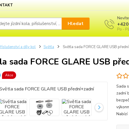
NTAKT
Nevíte
Hledat
+420
Po - Pá
říslušenství a díly kol
Světla
Světla sada FORCE GLARE USB přední
la sada FORCE GLARE USB před
Akce
Sada s
zadní b
bezpeč
výkonn
Nabízí 