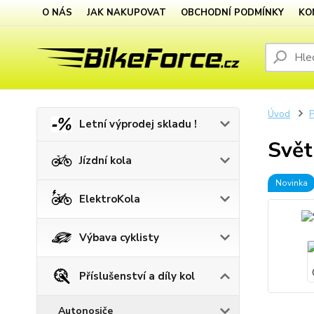
O NÁS
JAK NAKUPOVAT
OBCHODNÍ PODMÍNKY
KO
Úvod
P
Letní výprodej skladu !
Svět
Jízdní kola
Novinka
ElektroKola
Výbava cyklisty
Příslušenství a díly kol
Autonosiče