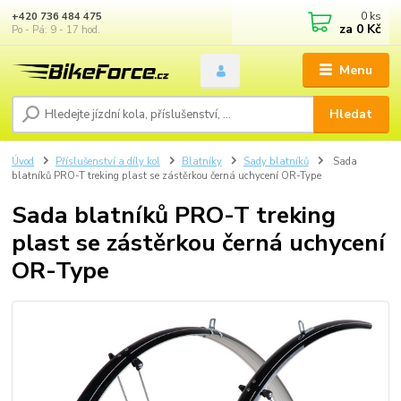
0
ks
+420 736 484 475
za
0 Kč
Po - Pá: 9 - 17 hod.
Menu
Hledat
Úvod
Příslušenství a díly kol
Blatníky
Sady blatníků
Sada
blatníků PRO-T treking plast se zástěrkou černá uchycení OR-Type
Sada blatníků PRO-T treking
plast se zástěrkou černá uchycení
OR-Type