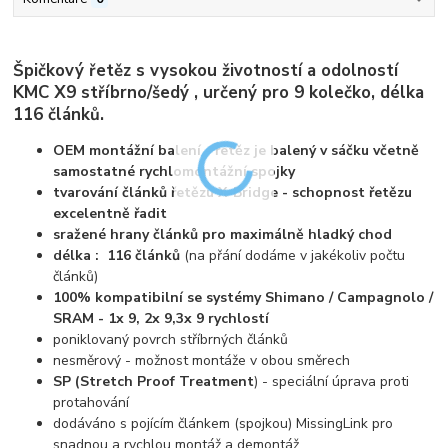
Špičkový řetěz s vysokou životností a odolností
KMC X9 stříbrno/šedý , určený pro 9 kolečko, délka
116 článků.
OEM montážní balení - řetěz je balený v sáčku včetně
samostatné rychlomontážní spojky
tvarování článků řetězu X-Bridge - schopnost řetězu
excelentně řadit
sražené hrany článků pro maximálně hladký chod
délka : 116 článků
(na přání dodáme v jakékoliv počtu
článků)
100% kompatibilní se systémy Shimano / Campagnolo /
SRAM - 1x 9, 2x 9,3x 9 rychlostí
poniklovaný povrch stříbrných článků
nesměrový - možnost montáže v obou směrech
SP (Stretch Proof Treatment
) - speciální úprava proti
protahování
dodáváno s pojícím článkem (spojkou) MissingLink pro
snadnou a rychlou montáž a demontáž