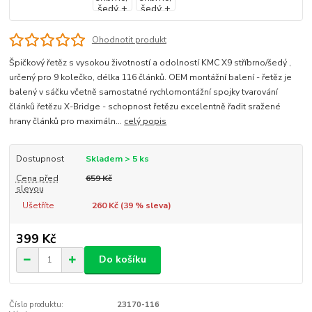
Ohodnotit produkt
Špičkový řetěz s vysokou životností a odolností KMC X9 stříbrno/šedý ,
určený pro 9 kolečko, délka 116 článků. OEM montážní balení - řetěz je
balený v sáčku včetně samostatné rychlomontážní spojky tvarování
článků řetězu X-Bridge - schopnost řetězu excelentně řadit sražené
hrany článků pro maximáln...
celý popis
Dostupnost
Skladem > 5 ks
Cena před
659 Kč
slevou
Ušetříte
260 Kč (
39
% sleva)
399 Kč
Do košíku
Číslo produktu:
23170-116