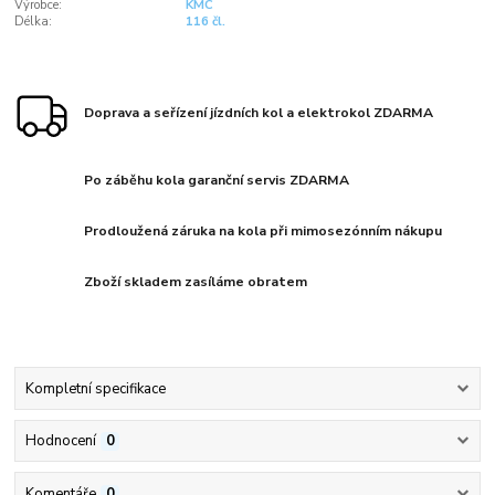
Výrobce:
KMC
Délka:
116 čl.
Doprava a seřízení jízdních kol a elektrokol ZDARMA
Po záběhu kola garanční servis ZDARMA
Prodloužená záruka na kola při mimosezónním nákupu
Zboží skladem zasíláme obratem
Kompletní specifikace
Hodnocení
0
Komentáře
0