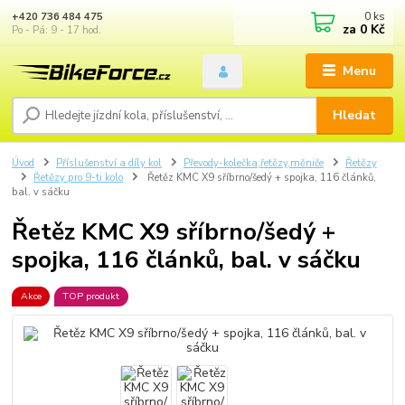
0
ks
+420 736 484 475
za
0 Kč
Po - Pá: 9 - 17 hod.
Menu
Hledat
Úvod
Příslušenství a díly kol
Převody-kolečka,řetězy,měniče
Řetězy
Řetězy pro 9-ti kolo
Řetěz KMC X9 sříbrno/šedý + spojka, 116 článků,
bal. v sáčku
Řetěz KMC X9 sříbrno/šedý +
spojka, 116 článků, bal. v sáčku
Akce
TOP produkt