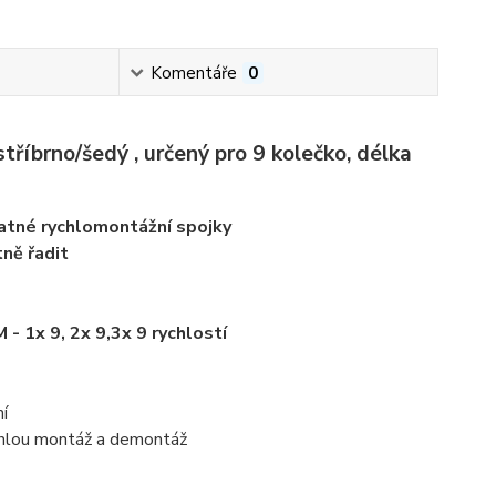
Komentáře
0
tříbrno/šedý , určený pro 9 kolečko, délka
tatné rychlomontážní spojky
ně řadit
 1x 9, 2x 9,3x 9 rychlostí
ní
ychlou montáž a demontáž