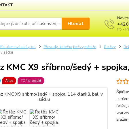
NTAKT
Nevíte
Hledat
+420
Po - Pá
říslušenství a díly kol
Převody-kolečka,řetězy,měniče
Řetězy
Řet
. v sáčku
z KMC X9 sříbrno/šedý + spojka, 
Akce
TOP produkt
Špičko
, urče
řetěz 
tvarov
sražen