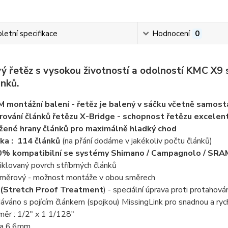
etní specifikace
Hodnocení
0
ý řetěz s vysokou životností a odolností KMC X9 s
nků.
 montážní balení - řetěz je balený v sáčku včetně samos
rování článků řetězu X-Bridge - schopnost řetězu excelent
žené hrany článků pro maximálně hladký chod
ka : 114 článků
(na přání dodáme v jakékoliv počtu článků)
% kompatibilní se systémy Shimano / Campagnolo / SRAM -
iklovaný povrch stříbrných článků
měrový - možnost montáže v obou směrech
(Stretch Proof Treatment
) - speciální úprava proti protahová
áváno s pojícím článkem (spojkou) MissingLink pro snadnou a r
měr : 1/2" x 1 1/128"
ka 6,6mm