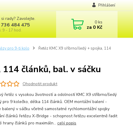
Přihlášení
 si rady? Zavolejte.
0
ks
 736 484 475
za
0 Kč
: 9 - 17 hod.
ězy pro 9-ti kolo
Řetěz KMC X9 sříbrno/šedý + spojka, 114
114 článků, bal. v sáčku
Ohodnotit produkt
vý řetěz s vysokou životností a odolností KMC X9 stříbrno/šedý
ný pro 9 kolečko, délka 114 článků. OEM montážní balení -
je balený v sáčku včetně samostatné rychlomontážní spojky
ání článků řetězu X-Bridge - schopnost řetězu excelentně řadit
é hrany článků pro maximáln...
celý popis