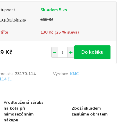
tupnost
Skladem 5 ks
a před slevou
519 Kč
tříte
130 Kč (
25
% sleva)
9 Kč
Do košíku
roduktu:
23170-114
Výrobce:
KMC
114 čl.
Prodloužená záruka
na kola při
Zboží skladem
mimosezónním
zasíláme obratem
nákupu