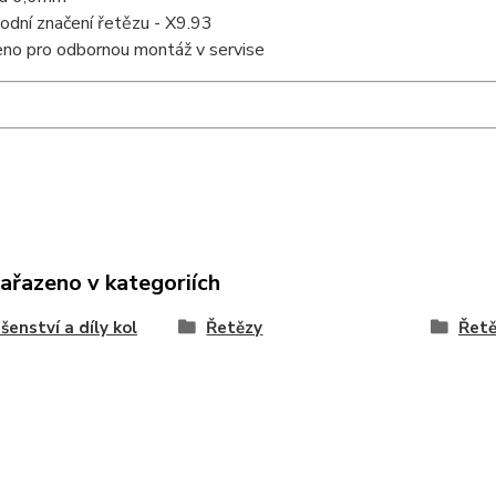
odní značení řetězu - X9.93
eno pro odbornou montáž v servise
zařazeno v kategoriích
ušenství a díly kol
Řetězy
Řetě