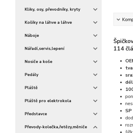
Kliky, osy, převodníky, kryty
Kompl
Košíky na láhve a láhve
Náboje
Špičkov
114 člá
Nářadí,servis,lepení
OEM
Nosiče a koše
tva
Pedály
sra
dél
Pláště
100
pon
Pláště pro elektrokola
nes
SP 
Představce
dod
roz
Převody-kolečka,řetězy,měniče
šíř