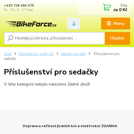
0
ks
+420 736 484 475
za
0 Kč
Po - Pá: 9 - 17 hod.
Menu
Hledat
Úvod
Příslušenství a díly kol
Sedačky pro děti
Příslušenství pro
sedačky
Příslušenství pro sedačky
V této kategorii nebylo nalezeno žádné zboží.
Doprava a seřízení jízdních kol a elektrokol ZDARMA