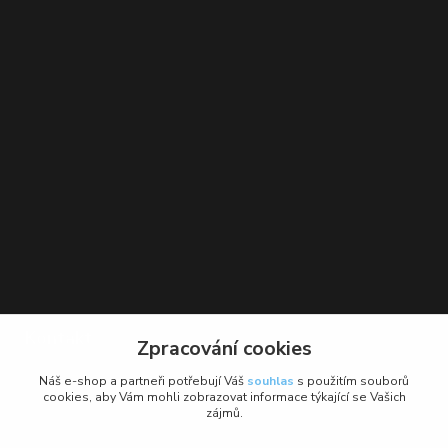
Kontakt
Zpracování cookies
BikeForce.cz
Náš e-shop a partneři potřebují Váš
souhlas
s použitím souborů
cookies, aby Vám mohli zobrazovat informace týkající se Vašich
zájmů.
+420 736 484 475