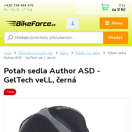
0
ks
+420 736 484 475
za
0 Kč
Po - Pá: 9 - 17 hod.
Menu
Hledat
Úvod
Příslušenství a díly kol
Sedla
Potahy na sedla
Potah sedla
Author ASD - GelTech vel.L, černá
Potah sedla Author ASD -
GelTech vel.L, černá
Akce