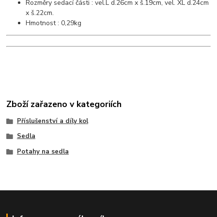
Rozměry sedací části : vel.L d.26cm x š.19cm, vel. XL d.24cm
x š.22cm.
Hmotnost : 0,29kg
Zboží zařazeno v kategoriích
Příslušenství a díly kol
Sedla
Potahy na sedla