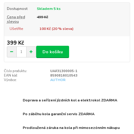
Dostupnost
Skladem 5 ks
Cena před
499 Kč
slevou
Ušetříte
100 Kč (
20
% sleva)
399 Kč
Do košíku
Číslo produktu:
UA#31300005-1
EAN kód:
8590816010543
Výrobce:
AUTHOR
Doprava a seřízení jízdních kol a elektrokol ZDARMA
Po záběhu kola garanční servis ZDARMA
Prodloužená záruka na kola při mimosezónním nákupu