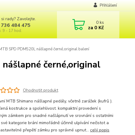
Přihlášení
 si rady? Zavolejte.
0
ks
 736 484 475
za
0 Kč
: 9 - 17 hod.
MTB SPD PDM520L nášlapné černé,original balení
ášlapné černé,original
Ohodnotit produkt
vní MTB Shimano nášlapné pedály, včetně zarážek (kufrů ).
ená kostrukce a spolehlivost. kompaktní provedení s
ným zámkem pro snadné našlápnutí ve srovnání s ostatními
 své kategorie brání mimořádně účinně ulpívání nečistot a
nastavitelné přepětí zámku pro správné upnut...
celý popis