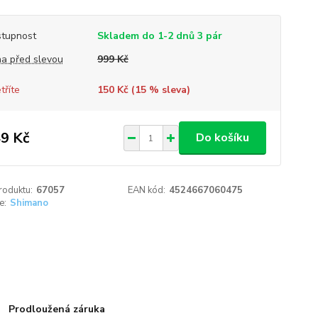
tupnost
Skladem do 1-2 dnů 3 pár
a před slevou
999 Kč
tříte
150 Kč (
15
% sleva)
9 Kč
Do košíku
roduktu:
67057
EAN kód:
4524667060475
e:
Shimano
Prodloužená záruka