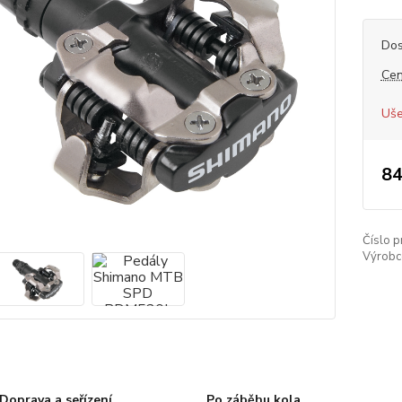
Dos
Cen
Uše
84
Číslo p
Výrobc
Doprava a seřízení
Po záběhu kola