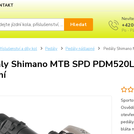
NTAKT
Nevíte
Hledat
+420
Po - Pá
říslušenství a díly kol
Pedály
Pedály nášlapné
Pedály Shimano 
ly Shimano MTB SPD PDM520L n
ní
Sporto
Osvědč
otevře
pedály
bláta 