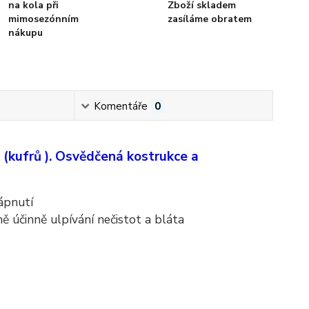
na kola při
Zboží skladem
mimosezónním
zasíláme obratem
nákupu
Komentáře
0
(kufrů ). Osvědčená kostrukce a
ápnutí
ě účinně ulpívání nečistot a bláta