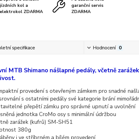
jízdních kol a
garanční servis
elektrokol ZDARMA
ZDARMA
etní specifikace
Hodnocení
0
vní MTB Shimano nášlapné pedály, včetně zarážek 
ivost.
mpaktní provedení s otevřeným zámkem pro snadné našl
srovnání s ostatními pedály své kategorie brání mimořádn
tavitelné přepětí zámku pro správné upnutí a uvolnění
sněná jednotka CroMo osy s minimální údržbou
etně zarážek (kufrů) SM-SH51
otnost 380g
áběny i ve stříbrném a bílém provedení