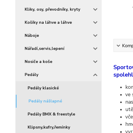
Kliky, osy, převodníky, kryty
Košíky na láhve a láhve
Náboje
Kompl
Nářadí,servis,lepení
Nosiče a koše
Sporto
spolehl
Pedály
ko
Pedály klasické
ve 
Pedály nášlapné
nas
utě
Pedály BMX & freestyle
vč
hm
Klipsny,kufry,řemínky
vyr