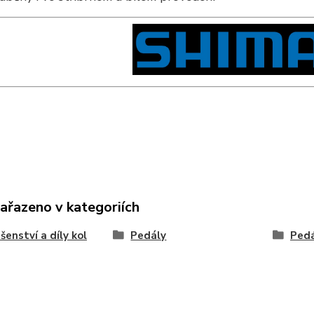
zařazeno v kategoriích
ušenství a díly kol
Pedály
Pedá