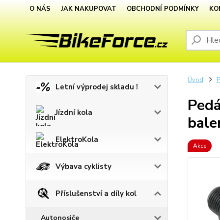
O NÁS
JAK NAKUPOVAT
OBCHODNÍ PODMÍNKY
KO
Úvod
P
Letní výprodej skladu !
Pedá
Jízdní kola
bale
ElektroKola
Akce
Výbava cyklisty
Příslušenství a díly kol
Autonosiče