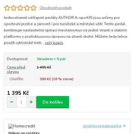
Ohodnotit produkt
Jednostranně nášlapné pedály AUTHOR A-sport35 jsou určeny pro
sportovní jezdce a zároveň i pro turistické a městské užití. Tento pedál
kombinuje nastavitelný upínací mechanismus na jedné straně a stabilní
platformu s protiskluzovou úpravou na straně druhé. Můžete tedy lehce
použít cyklistické tretr...
celý popis
Dostupnost
Skladem > 5 pár
Cena před
1 695 Kč
slevou
Ušetříte
300 Kč (
18
% sleva)
1 395 Kč
Do košíku
Splátková kalkulačka
Nákup na splátky