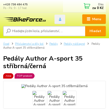
0
ks
+420 736 484 475
za
0 Kč
Po - Pá: 9 - 17 hod.
Menu
Hledat
Úvod
Příslušenství a díly kol
Pedály
Pedály nášlapné
Pedály
Author A-sport 35 stříbrná/černá
Pedály Author A-sport 35
stříbrná/černá
Akce
TOP produkt