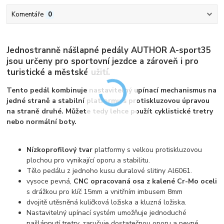
Komentáře
0
Jednostranně nášlapné pedály AUTHOR A-sport35
jsou určeny pro sportovní jezdce a zároveň i pro
turistické a městské užití.
Tento pedál kombinuje nastavitelný upínací mechanismus na
jedné straně a stabilní platformu s protiskluzovou úpravou
na straně druhé. Můžete tedy lehce použít cyklistické tretry
nebo normální boty.
Nízkoprofilový tvar
platformy s velkou protiskluzovou
plochou pro vynikající oporu a stabilitu.
Tělo pedálu z jednoho kusu duralové slitiny Al6061.
vysoce pevná,
CNC opracovaná osa z kalené Cr-Mo oceli
s drážkou pro klíč 15mm a vnitřním imbusem 8mm
dvojitě utěsněná kuličková ložiska a kluzná ložiska.
Nastavitelný upínací systém umožňuje jednoduché
našlápnutí tretry, zaručuje dostatečnou oporu a pevné