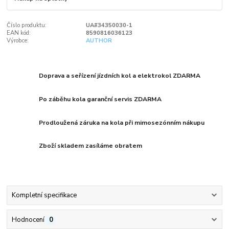
Číslo produktu:
UA#34350030-1
EAN kód:
8590816036123
Výrobce:
AUTHOR
Doprava a seřízení jízdních kol a elektrokol ZDARMA
Po záběhu kola garanční servis ZDARMA
Prodloužená záruka na kola při mimosezónním nákupu
Zboží skladem zasíláme obratem
Kompletní specifikace
Hodnocení
0