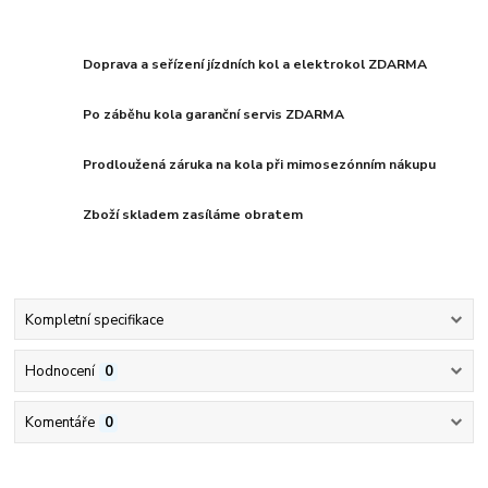
Doprava a seřízení jízdních kol a elektrokol ZDARMA
Po záběhu kola garanční servis ZDARMA
Prodloužená záruka na kola při mimosezónním nákupu
Zboží skladem zasíláme obratem
Kompletní specifikace
Hodnocení
0
Komentáře
0