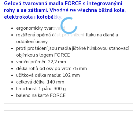
Gelová tvarovaná madla FORCE s integrovanými
rohy a se zátkami. Vhodné na všechna běžná kola,
elektrokola i koloběžky.
ergonomicky tvarované
rozšířená opěrná část pro snížení tlaku na dlaně a
oddálení únavy
proti protáčení jsou madla jištěné hliníkovou stahovací
objímkou s logem FORCE
vnitřní průměr: 22,2 mm
délka rohů od osy po vrch: 75 mm
užitková délka madla: 102 mm
celková délka: 140 mm
hmotnost 1 páru: 300 g
baleno na kartě FORCE