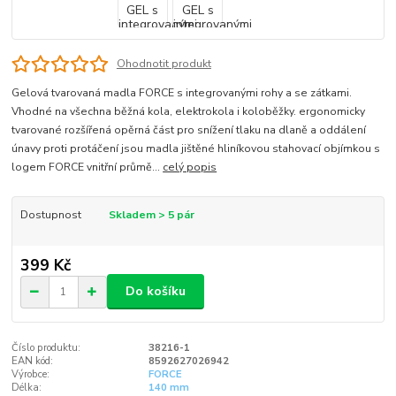
Ohodnotit produkt
Gelová tvarovaná madla FORCE s integrovanými rohy a se zátkami.
Vhodné na všechna běžná kola, elektrokola i koloběžky. ergonomicky
tvarované rozšířená opěrná část pro snížení tlaku na dlaně a oddálení
únavy proti protáčení jsou madla jištěné hliníkovou stahovací objímkou s
logem FORCE vnitřní průmě...
celý popis
Dostupnost
Skladem > 5 pár
399 Kč
Do košíku
Číslo produktu:
38216-1
EAN kód:
8592627026942
Výrobce:
FORCE
Délka:
140 mm