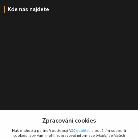
Kde nás najdete
Kontakt
Zpracování cookies
BikeForce.cz
Náš e-shop a partneři potřebují Váš
souhlas
s použitím souborů
cookies, aby Vám mohli zobrazovat informace týkající se Vašich