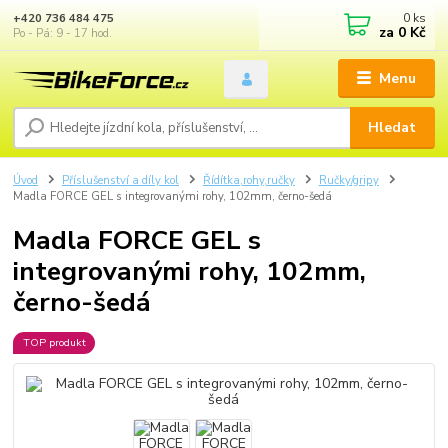
0
ks
+420 736 484 475
za
0 Kč
Po - Pá: 9 - 17 hod.
Menu
Hledat
Úvod
Příslušenství a díly kol
Řídítka,rohy,ručky
Ručky/gripy
Madla FORCE GEL s integrovanými rohy, 102mm, černo-šedá
Madla FORCE GEL s
integrovanými rohy, 102mm,
černo-šedá
TOP produkt