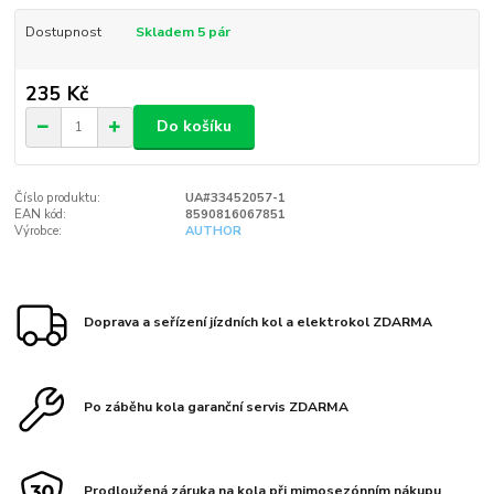
Dostupnost
Skladem 5 pár
235 Kč
Do košíku
Číslo produktu:
UA#33452057-1
EAN kód:
8590816067851
Výrobce:
AUTHOR
Doprava a seřízení jízdních kol a elektrokol ZDARMA
Po záběhu kola garanční servis ZDARMA
Prodloužená záruka na kola při mimosezónním nákupu