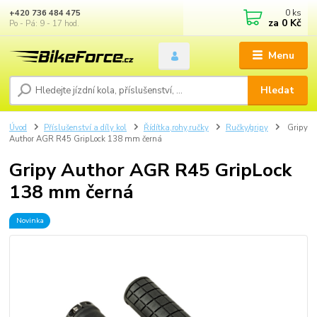
0
ks
+420 736 484 475
za
0 Kč
Po - Pá: 9 - 17 hod.
Menu
Hledat
Úvod
Příslušenství a díly kol
Řídítka,rohy,ručky
Ručky/gripy
Gripy
Author AGR R45 GripLock 138 mm černá
Gripy Author AGR R45 GripLock
138 mm černá
Novinka