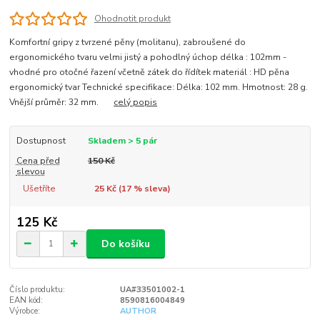
Ohodnotit produkt
Komfortní gripy z tvrzené pěny (molitanu), zabroušené do
ergonomického tvaru velmi jistý a pohodlný úchop délka : 102mm -
vhodné pro otočné řazení včetně zátek do řídítek materiál : HD pěna
ergonomický tvar Technické specifikace: Délka: 102 mm. Hmotnost: 28 g.
Vnější průměr: 32 mm.
celý popis
Dostupnost
Skladem > 5 pár
Cena před
150 Kč
slevou
Ušetříte
25 Kč (
17
% sleva)
125 Kč
Do košíku
Číslo produktu:
UA#33501002-1
EAN kód:
8590816004849
Výrobce:
AUTHOR