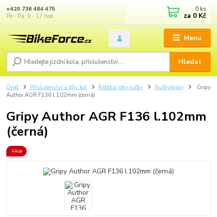
0
ks
+420 736 484 475
za
0 Kč
Po - Pá: 9 - 17 hod.
Menu
Hledat
Úvod
Příslušenství a díly kol
Řídítka,rohy,ručky
Ručky/gripy
Gripy
Author AGR F136 l.102mm (černá)
Gripy Author AGR F136 l.102mm
(černá)
Akce