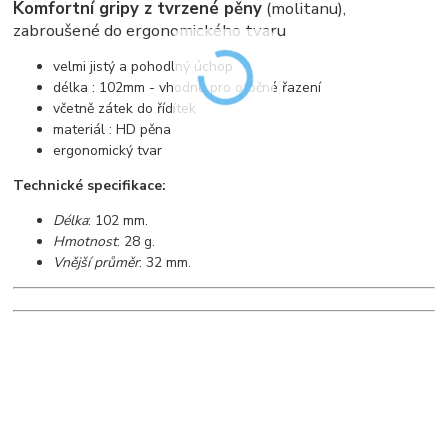
Komfortní gripy z tvrzené pěny
(molitanu),
zabroušené do ergonomického tvaru
velmi jistý a pohodlný úchop
délka : 102mm - vhodné pro otočné řazení
včetně zátek do řídítek
materiál : HD pěna
ergonomický tvar
Technické specifikace:
Délka
: 102 mm.
Hmotnost
: 28 g.
Vnější průměr
: 32 mm.