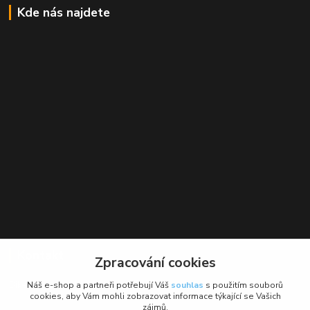
Kde nás najdete
Kontakt
Zpracování cookies
BikeForce.cz
Náš e-shop a partneři potřebují Váš
souhlas
s použitím souborů
cookies, aby Vám mohli zobrazovat informace týkající se Vašich
zájmů.