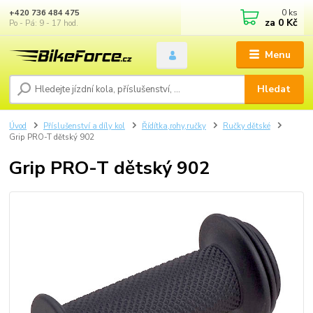
0
ks
+420 736 484 475
za
0 Kč
Po - Pá: 9 - 17 hod.
Menu
Hledat
Úvod
Příslušenství a díly kol
Řídítka,rohy,ručky
Ručky dětské
Grip PRO-T dětský 902
Grip PRO-T dětský 902