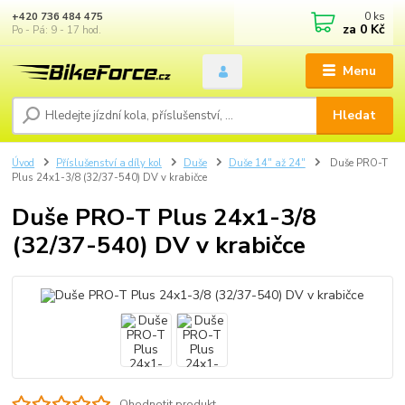
0
ks
+420 736 484 475
za
0 Kč
Po - Pá: 9 - 17 hod.
Menu
Hledat
Úvod
Příslušenství a díly kol
Duše
Duše 14" až 24"
Duše PRO-T
Plus 24x1-3/8 (32/37-540) DV v krabičce
Duše PRO-T Plus 24x1-3/8
(32/37-540) DV v krabičce
Ohodnotit produkt