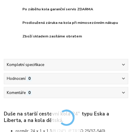
Po záběhu kola garanční servis ZDARMA
Prodloužená záruka na kola při mimosezónním nákupu
Zboží skladem zasíláme obratem
Kompletní specifikace
Hodnocení
0
Komentáře
0
Duše na starší cestovní kola 24" typu Eska a
Liberta, a na kola dětská.
rozměr: 24 x 1 x 1 3/8 (24"), (ETRTO 25/37-540)