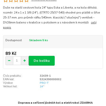
Duše na starší cestovní kola 24" typu Eska a Liberta, a na kola dětská.
rozměr: 24 x 1 x 1 3/8 (24"), (ETRTO 25/37-540) vhodné pro pláště o šířce
25-37 mm, pro průměr ráfku 540mm. klasický ("obyčejný") ventilek -
DV26mm baleno v krabičce s potiskem a s návodem k montáži
celý
popis
Dostupnost
Skladem 5 ks
89 Kč
Do košíku
Číslo produktu:
32439-1
EAN kód:
5324390000002
Výrobce:
PRO-T
Velikost kol:
24"
Doprava a seřízení jízdních kol a elektrokol ZDARMA