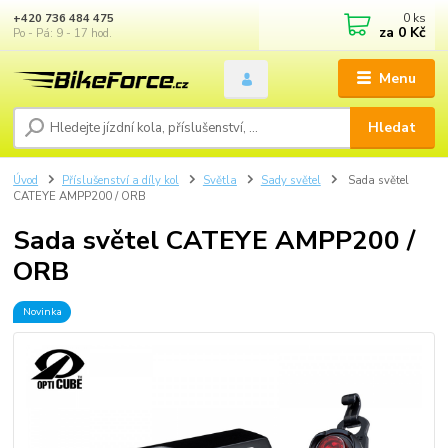
0
ks
+420 736 484 475
za
0 Kč
Po - Pá: 9 - 17 hod.
Menu
Hledat
Úvod
Příslušenství a díly kol
Světla
Sady světel
Sada světel
CATEYE AMPP200 / ORB
Sada světel CATEYE AMPP200 /
ORB
Novinka