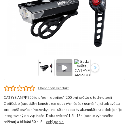
Ohodnotit produkt
CATEYE AMPP200 je přední dobíjecí (200 lm) světlo s technologií
OptiCube (speciální konstrukce optických čoček usměrňující tok světla
pro lepší osvícení vozovky). Indikátor kapacity akumulátoru a dobíjení je
integrovaný do vypínače. Doba svícení 1,5 - 13h (podle vybraného
režimu) a blikání 30 h. S...
celý popis