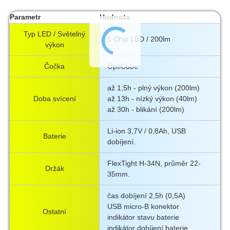
Parametr
Hodnota
Typ LED / Světelný
1 Chip LED / 200lm
výkon
Čočka
OptiCube
až 1,5h - plný výkon (200lm)
Doba svícení
až 13h - nízký výkon (40lm)
až 30h - blikání (200lm)
Li-ion 3,7V / 0,8Ah, USB
Baterie
dobíjení.
FlexTight H-34N, průměr 22-
Držák
35mm.
čas dobíjení 2,5h (0,5A)
USB micro-B konektor
Ostatní
indikátor stavu baterie
indikátor dobíjení baterie