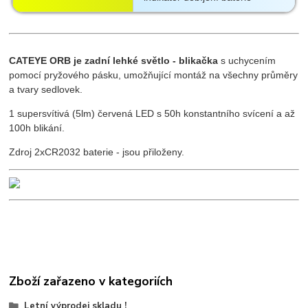
CATEYE ORB je zadní lehké světlo - blikačka
s uchycením
pomocí pryžového pásku, umožňující montáž na všechny průměry
a tvary sedlovek.
1 supersvítivá (5lm) červená LED s 50h konstantního svícení a až
100h blikání.
Zdroj 2xCR2032 baterie - jsou přiloženy.
Zboží zařazeno v kategoriích
Letní výprodej skladu !