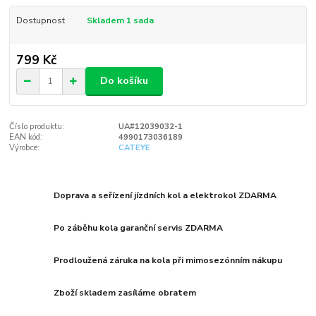
Dostupnost
Skladem 1 sada
799 Kč
Do košíku
Číslo produktu:
UA#12039032-1
EAN kód:
4990173036189
Výrobce:
CATEYE
Doprava a seřízení jízdních kol a elektrokol ZDARMA
Po záběhu kola garanční servis ZDARMA
Prodloužená záruka na kola při mimosezónním nákupu
Zboží skladem zasíláme obratem