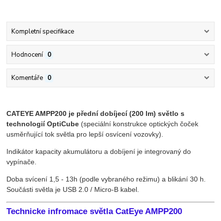
Kompletní specifikace
Hodnocení
0
Komentáře
0
CATEYE AMPP200 je přední dobíjecí (200 lm) světlo s
technologií OptiCube
(speciální konstrukce optických čoček
usměrňující tok světla pro lepší osvícení vozovky).
Indikátor kapacity akumulátoru a dobíjení je integrovaný do
vypínače.
Doba svícení 1,5 - 13h (podle vybraného režimu) a blikání 30 h.
Součásti světla je USB 2.0 / Micro-B kabel.
Technicke infromace světla CatEye AMPP200