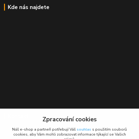
Kde nás najdete
Kontakt
Zpracování cookies
BikeForce.cz
Náš e-shop a partneři potřebují Váš
souhlas
s použitím souborů
cookies, aby Vám mohli zobrazovat informace týkající se Vašich