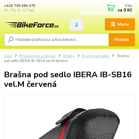
0
ks
+420 736 484 475
za
0 Kč
Po - Pá: 9 - 17 hod.
Menu
Hledat
Úvod
Příslušenství a díly kol
Brašny
Brašny pod sedlo
Brašna
pod sedlo IBERA IB-SB16 vel.M červená
Brašna pod sedlo IBERA IB-SB16
vel.M červená