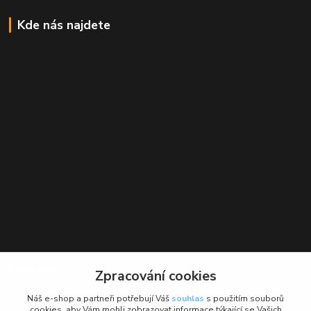
Kde nás najdete
Kontakt
Zpracování cookies
BikeForce.cz
Náš e-shop a partneři potřebují Váš
souhlas
s použitím souborů
cookies, aby Vám mohli zobrazovat informace týkající se Vašich