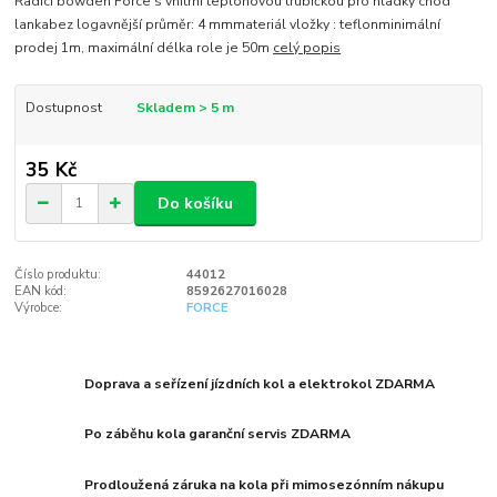
Řadící bowden Force s vnitřní teplonovou trubičkou pro hladký chod
lankabez logavnější průměr: 4 mmmateriál vložky : teflonminimální
prodej 1m, maximální délka role je 50m
celý popis
Dostupnost
Skladem > 5 m
35 Kč
Do košíku
Číslo produktu:
44012
EAN kód:
8592627016028
Výrobce:
FORCE
Doprava a seřízení jízdních kol a elektrokol ZDARMA
Po záběhu kola garanční servis ZDARMA
Prodloužená záruka na kola při mimosezónním nákupu