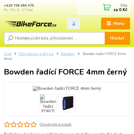
0
ks
+420 736 484 475
za
0 Kč
Po - Pá: 9 - 17 hod.
Menu
Hledat
Úvod
Příslušenství a díly kol
Bowdeny
Bowden řadící FORCE 4mm
černý
Bowden řadící FORCE 4mm černý
Ohodnotit produkt