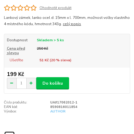
Ohodnotit produkt
Lankový zámek, lanko ocel d. 15mm x l. 700mm, možnost volby vlastního
4 místného kódu, hmotnost 343g.
celý popis
Dostupnost
Skladem > 5 ks
Cena před
250 Kč
slevou
Ušetříte
51 Kč (
20
% sleva)
199 Kč
Do košíku
Číslo produktu:
UA#17062012-1
EAN kód:
8590816011854
Výrobce:
AUTHOR