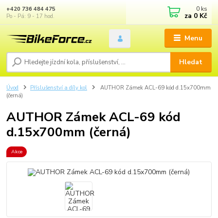
0
ks
+420 736 484 475
za
0 Kč
Po - Pá: 9 - 17 hod.
Menu
Hledat
Úvod
Příslušenství a díly kol
AUTHOR Zámek ACL-69 kód d.15x700mm
(černá)
AUTHOR Zámek ACL-69 kód
d.15x700mm (černá)
Akce