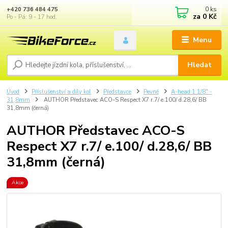
0
ks
+420 736 484 475
za
0 Kč
Po - Pá: 9 - 17 hod.
Menu
Hledat
Úvod
Příslušenství a díly kol
Představce
Pevné
A-head 1 1/8" -
31,8mm
AUTHOR Představec ACO-S Respect X7 r.7/ e.100/ d.28,6/ BB
31,8mm (černá)
AUTHOR Představec ACO-S
Respect X7 r.7/ e.100/ d.28,6/ BB
31,8mm (černá)
Akce