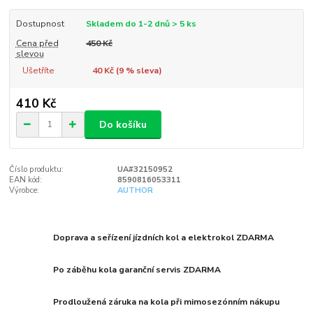
Dostupnost
Skladem do 1-2 dnů > 5 ks
Cena před
450 Kč
slevou
Ušetříte
40 Kč (
9
% sleva)
410 Kč
Do košíku
Číslo produktu:
UA#32150952
EAN kód:
8590816053311
Výrobce:
AUTHOR
Doprava a seřízení jízdních kol a elektrokol ZDARMA
Po záběhu kola garanční servis ZDARMA
Prodloužená záruka na kola při mimosezónním nákupu