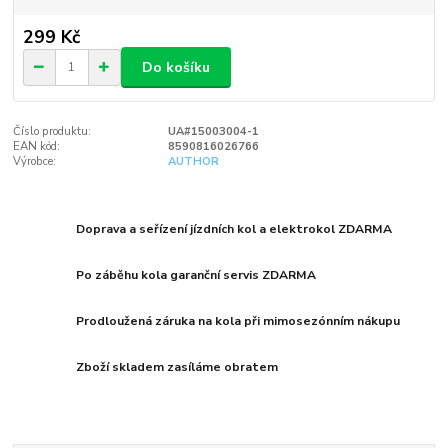
299 Kč
Do košíku
Číslo produktu:
UA#15003004-1
EAN kód:
8590816026766
Výrobce:
AUTHOR
Doprava a seřízení jízdních kol a elektrokol ZDARMA
Po záběhu kola garanční servis ZDARMA
Prodloužená záruka na kola při mimosezónním nákupu
Zboží skladem zasíláme obratem