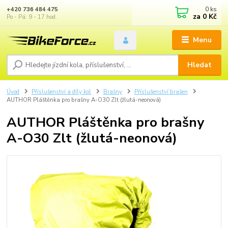
0
ks
+420 736 484 475
za
0 Kč
Po - Pá: 9 - 17 hod.
Menu
Hledat
Úvod
Příslušenství a díly kol
Brašny
Příslušenství brašen
AUTHOR Pláštěnka pro brašny A-O30 Zlt (žlutá-neonová)
AUTHOR Pláštěnka pro brašny
A-O30 Zlt (žlutá-neonová)