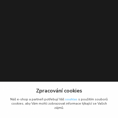
Kontakt
Zpracování cookies
BikeForce.cz
Náš e-shop a partneři potřebují Váš
souhlas
s použitím souborů
cookies, aby Vám mohli zobrazovat informace týkající se Vašich
zájmů.
+420 736 484 475