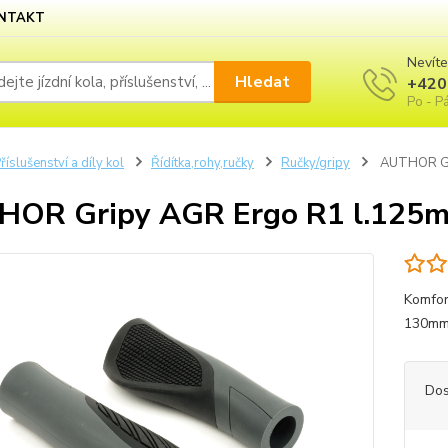
NTAKT
Nevíte
Hledat
+420
Po - Pá
říslušenství a díly kol
Řídítka,rohy,ručky
Ručky/gripy
AUTHOR Gri
OR Gripy AGR Ergo R1 l.125mm
Komfor
130m
Dos