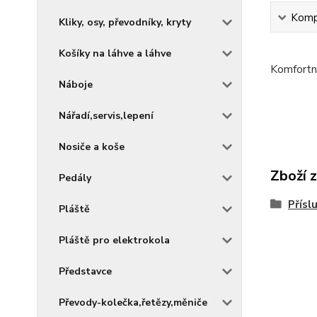
Kompl
Kliky, osy, převodníky, kryty
Košíky na láhve a láhve
Komfortní
Náboje
Nářadí,servis,lepení
Nosiče a koše
Zboží 
Pedály
Přísl
Pláště
Pláště pro elektrokola
Představce
Převody-kolečka,řetězy,měniče