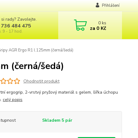
Přihlášení
 si rady? Zavolejte.
0
ks
 736 484 475
za
0 Kč
: 9 - 17 hod.
py AGR Ergo R1 l.125mm (černá/šedá)
 (černá/šedá)
Ohodnotit produkt
tní ergogrip, 2-vrstvý pryžový materiál s gelem, šířka úchopu
m.
celý popis
tupnost
Skladem 5 pár