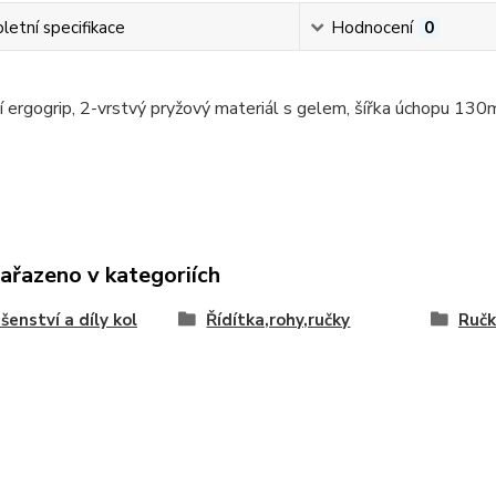
etní specifikace
Hodnocení
0
 ergogrip, 2-vrstvý pryžový materiál s gelem, šířka úchopu 130
zařazeno v kategoriích
ušenství a díly kol
Řídítka,rohy,ručky
Ručk