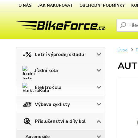
O NÁS
JAK NAKUPOVAT
OBCHODNÍ PODMÍNKY
KO
Úvod
P
Letní výprodej skladu !
AUTH
Jízdní kola
ElektroKola
Výbava cyklisty
Příslušenství a díly kol
Autonosiče