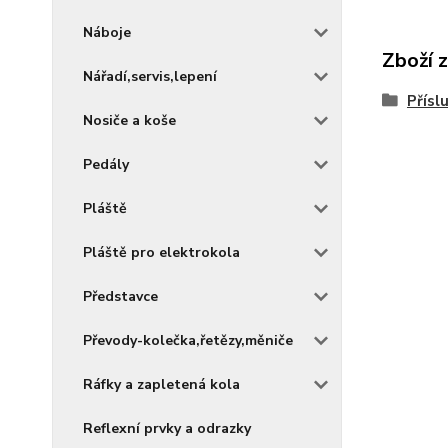
Náboje
Zboží 
Nářadí,servis,lepení
Přísl
Nosiče a koše
Pedály
Pláště
Pláště pro elektrokola
Představce
Převody-kolečka,řetězy,měniče
Ráfky a zapletená kola
Reflexní prvky a odrazky