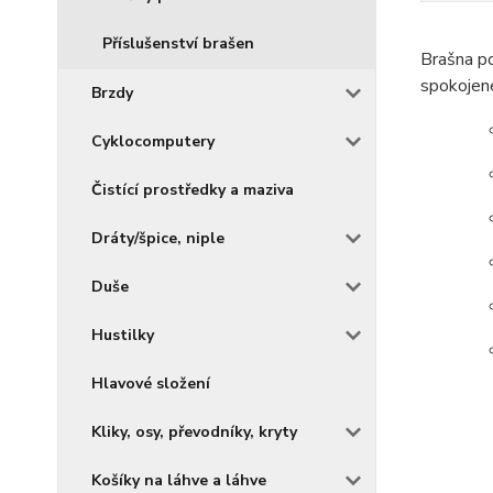
Příslušenství brašen
Brašna po
spokojené
Brzdy
Cyklocomputery
Čistící prostředky a maziva
Dráty/špice, niple
Duše
Hustilky
Hlavové složení
Kliky, osy, převodníky, kryty
Košíky na láhve a láhve