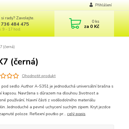
Přihlášení
 si rady? Zavolejte.
0
ks
 736 484 475
za
0 Kč
: 9 - 17 hod.
 (černá)
7 (černá)
Ohodnotit produkt
 pod sedlo Author A-S351 je jednoduchá universální brašna s
ní kapsou. Navržena s důrazem na dlouhou životnost a
ené používání, hlavní části z voděodolného materiálu
lin. Jednoduché a pevné uchycení suchým zipem. Kryt jezdce
 zapnuté poloze. Reflexní poutko pr...
celý popis