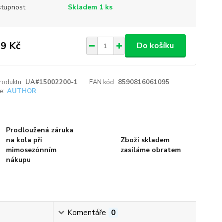
tupnost
Skladem 1 ks
9 Kč
Do košíku
roduktu:
UA#15002200-1
EAN kód:
8590816061095
e:
AUTHOR
Prodloužená záruka
na kola při
Zboží skladem
mimosezónním
zasíláme obratem
nákupu
Komentáře
0