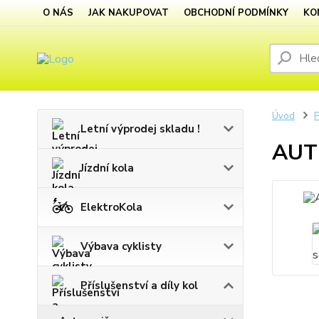
O NÁS
JAK NAKUPOVAT
OBCHODNÍ PODMÍNKY
KO
Úvod
P
Letní výprodej skladu !
AUTH
Jízdní kola
ElektroKola
Výbava cyklisty
Příslušenství a díly kol