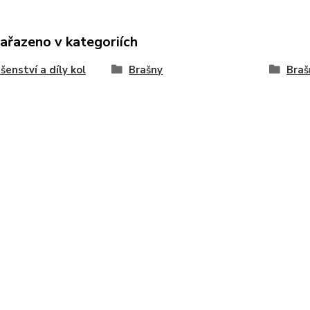
zařazeno v kategoriích
ušenství a díly kol
Brašny
Braš