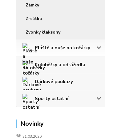
Zámky
Zrcátka
Zvonky,klaksony
Pláště a duše na kočárky
Koloběžky a odrážedla
Dárkové poukazy
Sporty ostatní
Novinky
31.03.2026