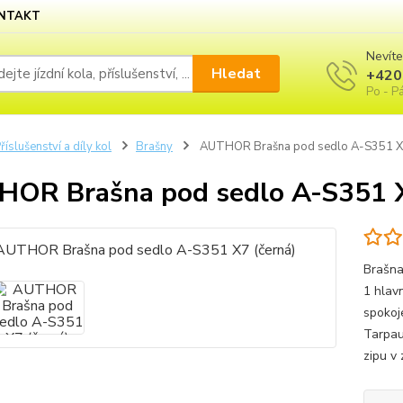
NTAKT
Nevíte
Hledat
+420
Po - Pá
říslušenství a díly kol
Brašny
AUTHOR Brašna pod sedlo A-S351 X7
OR Brašna pod sedlo A-S351 X
Brašna
1 hlav
spokoj
Tarpau
zipu v