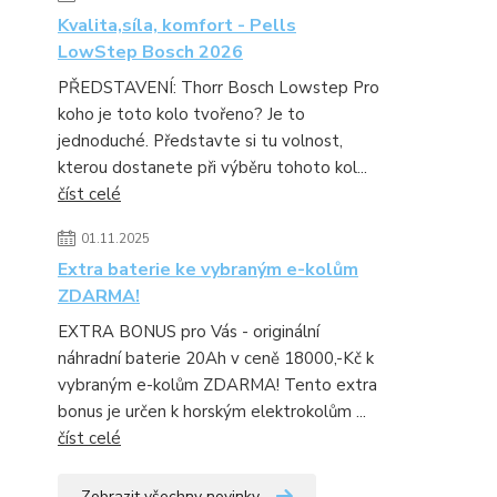
Kvalita,síla, komfort - Pells
LowStep Bosch 2026
PŘEDSTAVENÍ: Thorr Bosch Lowstep Pro
koho je toto kolo tvořeno? Je to
jednoduché. Představte si tu volnost,
kterou dostanete při výběru tohoto kol...
číst celé
01.11.2025
Extra baterie ke vybraným e-kolům
ZDARMA!
EXTRA BONUS pro Vás - originální
náhradní baterie 20Ah v ceně 18000,-Kč k
vybraným e-kolům ZDARMA! Tento extra
bonus je určen k horským elektrokolům ...
číst celé
Zobrazit všechny novinky