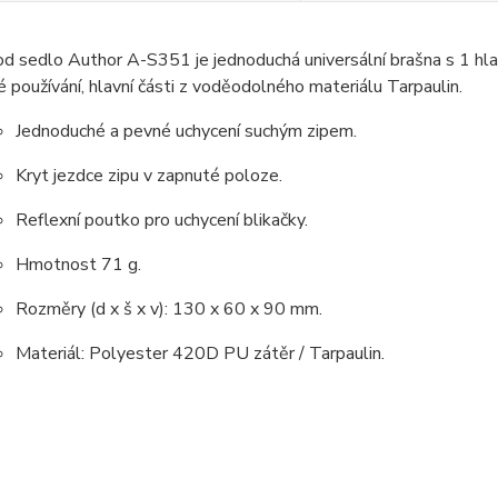
d sedlo Author A-S351 je jednoduchá universální brašna s 1 hl
 používání, hlavní části z voděodolného materiálu Tarpaulin.
Jednoduché a pevné uchycení suchým zipem.
Kryt jezdce zipu v zapnuté poloze.
Reflexní poutko pro uchycení blikačky.
Hmotnost 71 g.
Rozměry (d x š x v): 130 x 60 x 90 mm.
Materiál: Polyester 420D PU zátěr / Tarpaulin.