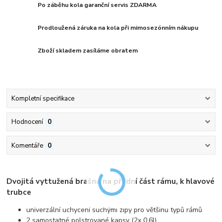
Po záběhu kola garanční servis ZDARMA
Prodloužená záruka na kola při mimosezónním nákupu
Zboží skladem zasíláme obratem
Kompletní specifikace
Hodnocení
0
Komentáře
0
Dvojitá vyttužená brašna na přední část rámu, k hlavové
trubce
univerzální uchycení suchými zipy pro většinu typů rámů
2 samostatné polstrované kapsy (2x 0,6l)