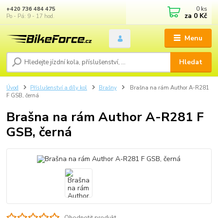
0
ks
+420 736 484 475
za
0 Kč
Po - Pá: 9 - 17 hod.
Menu
Hledat
Úvod
Příslušenství a díly kol
Brašny
Brašna na rám Author A-R281
F GSB, černá
Brašna na rám Author A-R281 F
GSB, černá
Ohodnotit produkt