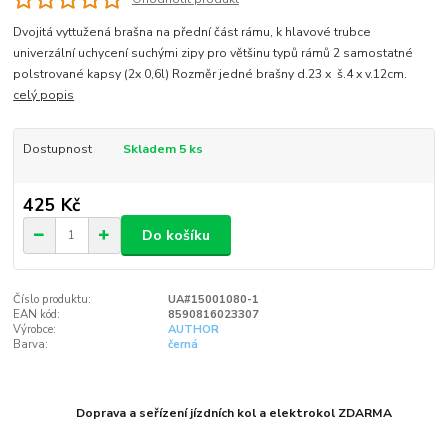
Dvojitá vyttužená brašna na přední část rámu, k hlavové trubce
univerzální uchycení suchými zipy pro většinu typů rámů 2 samostatné
polstrované kapsy (2x 0,6l) Rozměr jedné brašny d.23 x š.4 x v.12cm.
celý popis
Dostupnost
Skladem 5 ks
425 Kč
Do košíku
Číslo produktu:
UA#15001080-1
EAN kód:
8590816023307
Výrobce:
AUTHOR
Barva:
černá
Doprava a seřízení jízdních kol a elektrokol ZDARMA