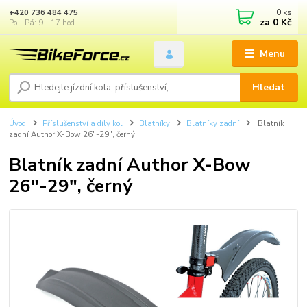
0
ks
+420 736 484 475
za
0 Kč
Po - Pá: 9 - 17 hod.
Menu
Hledat
Úvod
Příslušenství a díly kol
Blatníky
Blatníky zadní
Blatník
zadní Author X-Bow 26"-29", černý
Blatník zadní Author X-Bow
26"-29", černý