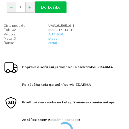
Do košíku
Číslo produktu:
UA#16150510-1
EAN kód:
8590816014015
Výrobce:
AUTHOR
Materiál:
plast
Barva:
černá
Doprava a seřízení jízdních kol a elektrokol ZDARMA
Po záběhu kola garanční servis ZDARMA
Prodloužená záruka na kola při mimosezónním nákupu
Zboží skladem zasíláme obratem