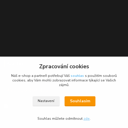
Kontakt
Zpracování cookies
BikeForce.cz
Náš e-shop a partneři potřebují Váš
souhlas
s použitím souborů
cookies, aby Vám mohli zobrazovat informace týkající se Vašich
zájmů.
+420 736 484 475
Po - Pá: 9 - 17 hod.
Souhlasím
Nastavení
info@bikeforce.cz
Souhlas můžete odmítnout
zde
.