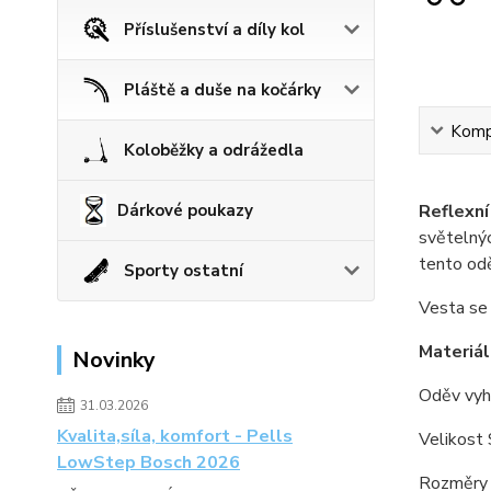
Příslušenství a díly kol
Pláště a duše na kočárky
Kompl
Koloběžky a odrážedla
Reflexní
Dárkové poukazy
světelnýc
tento odě
Sporty ostatní
Vesta se 
Materiál 
Novinky
Oděv vyh
31.03.2026
Kvalita,síla, komfort - Pells
Velikost 
LowStep Bosch 2026
Rozměry v