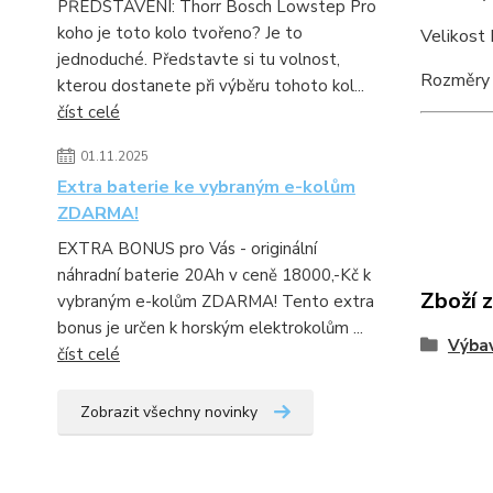
PŘEDSTAVENÍ: Thorr Bosch Lowstep Pro
koho je toto kolo tvořeno? Je to
Velikost 
jednoduché. Představte si tu volnost,
Rozměry v
kterou dostanete při výběru tohoto kol...
číst celé
01.11.2025
Extra baterie ke vybraným e-kolům
ZDARMA!
EXTRA BONUS pro Vás - originální
náhradní baterie 20Ah v ceně 18000,-Kč k
Zboží 
vybraným e-kolům ZDARMA! Tento extra
bonus je určen k horským elektrokolům ...
Výbav
číst celé
Zobrazit všechny novinky