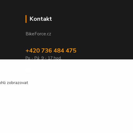
Kontakt
BikeForce.cz
+420 736 484 475
Po - Pá: 9 - 17 hod.
info@bikeforce.cz
hli zobrazovat