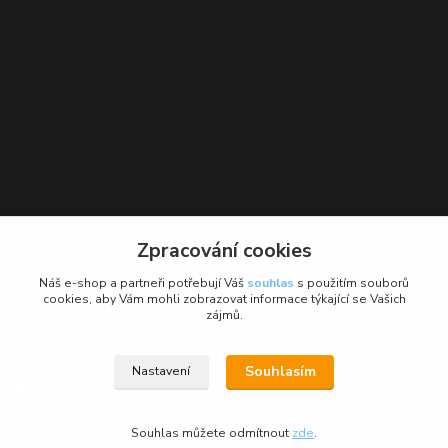
Kontakt
Zpracování cookies
BikeForce.cz
Náš e-shop a partneři potřebují Váš
souhlas
s použitím souborů
cookies, aby Vám mohli zobrazovat informace týkající se Vašich
zájmů.
+420 736 484 475
Po - Pá: 9 - 17 hod.
Souhlasím
Nastavení
info@bikeforce.cz
Souhlas můžete odmítnout
zde
.