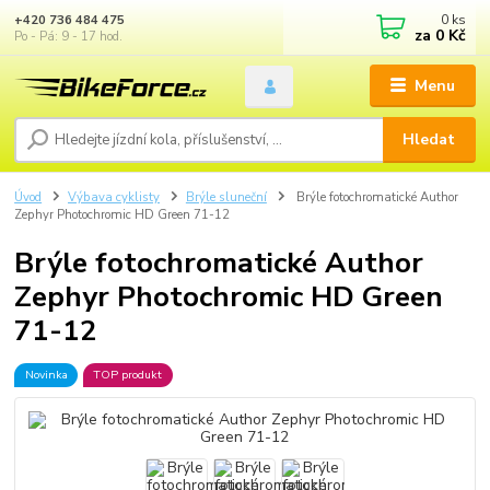
0
ks
+420 736 484 475
za
0 Kč
Po - Pá: 9 - 17 hod.
Menu
Hledat
Úvod
Výbava cyklisty
Brýle sluneční
Brýle fotochromatické Author
Zephyr Photochromic HD Green 71-12
Brýle fotochromatické Author
Zephyr Photochromic HD Green
71-12
Novinka
TOP produkt