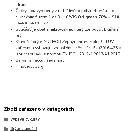
stranic.
Čočky jsou vyrobeny z netříštivého polykarbonátu se
slunečním filtrem 1 až 3 (
HC!VISION green 70% – S10
DARK GREY 12%
).
Součástí je obal z mikrovlákna, který lze použít k čištění
brýlí.
Sluneční brýle AUTHOR Zephyr chrání zrak před UV
zářením a vyhovují evropským směrnicím (EU)2016/425 a
jsou v souladu s normou EN ISO 12312-1:2013/A1:2015.
Barva rámečku : šedá mat
Hmotnost 31 g.
Zboží zařazeno v kategoriích
Výbava cyklisty
Brýle sluneční