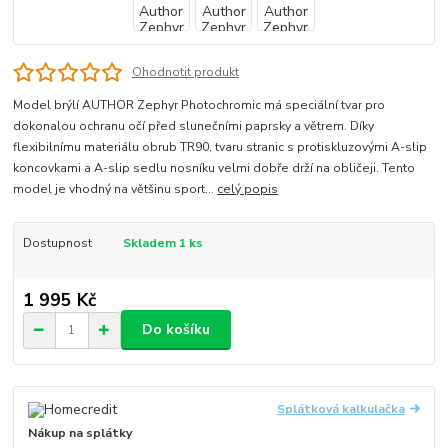
Ohodnotit produkt
Model brýlí AUTHOR Zephyr Photochromic má speciální tvar pro
dokonalou ochranu očí před slunečními paprsky a větrem. Díky
flexibilnímu materiálu obrub TR90, tvaru stranic s protiskluzovými A-slip
koncovkami a A-slip sedlu nosníku velmi dobře drží na obličeji. Tento
model je vhodný na většinu sport...
celý popis
Dostupnost
Skladem 1 ks
1 995 Kč
Do košíku
Splátková kalkulačka
Nákup na splátky