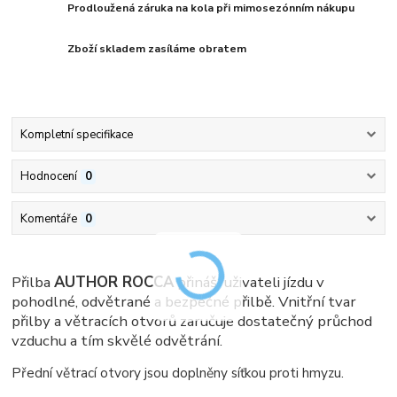
Prodloužená záruka na kola při mimosezónním nákupu
Zboží skladem zasíláme obratem
Kompletní specifikace
Hodnocení
0
Komentáře
0
Přilba
AUTHOR ROCCA
přináší uživateli jízdu v
pohodlné, odvětrané a bezpečné přilbě. Vnitřní tvar
přilby a větracích otvorů zaručuje dostatečný průchod
vzduchu a tím skvělé odvětrání.
Přední větrací otvory jsou doplněny síťkou proti hmyzu.