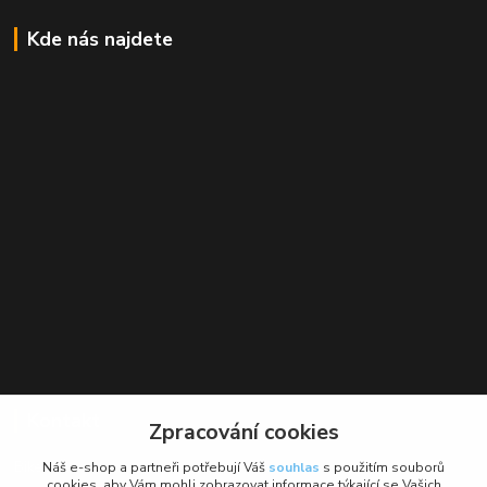
Kde nás najdete
Kontakt
Zpracování cookies
BikeForce.cz
Náš e-shop a partneři potřebují Váš
souhlas
s použitím souborů
cookies, aby Vám mohli zobrazovat informace týkající se Vašich