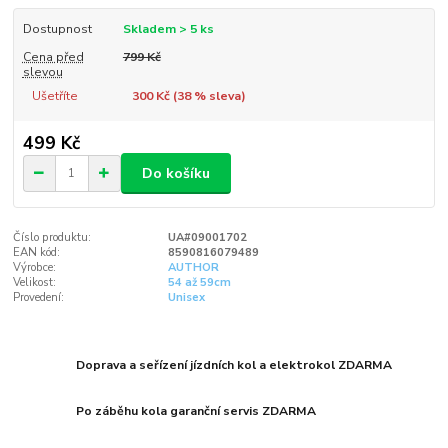
Dostupnost
Skladem > 5 ks
Cena před
799 Kč
slevou
Ušetříte
300 Kč (
38
% sleva)
499 Kč
Do košíku
Číslo produktu:
UA#09001702
EAN kód:
8590816079489
Výrobce:
AUTHOR
Velikost:
54 až 59cm
Provedení:
Unisex
Doprava a seřízení jízdních kol a elektrokol ZDARMA
Po záběhu kola garanční servis ZDARMA