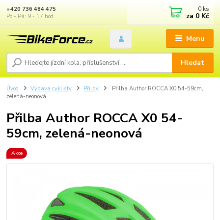
0
ks
+420 736 484 475
za
0 Kč
Po - Pá: 9 - 17 hod.
Menu
Hledat
Úvod
Výbava cyklisty
Přilby
Přilba Author ROCCA X0 54-59cm,
zelená-neonová
Přilba Author ROCCA X0 54-
59cm, zelená-neonová
Akce