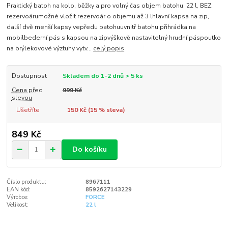
Praktický batoh na kolo, běžky a pro volný čas objem batohu: 22 l, BEZ
rezervoárumožné vložit rezervoár o objemu až 3 lhlavní kapsa na zip,
další dvě menší kapsy vepředu batohuuvnitř batohu přihrádka na
mobilbederní pás s kapsou na zipvýškově nastavitelný hrudní páspoutko
na brýlekovové výztuhy vytv...
celý popis
Dostupnost
Skladem do 1-2 dnů > 5 ks
Cena před
999 Kč
slevou
Ušetříte
150 Kč (
15
% sleva)
849 Kč
Do košíku
Číslo produktu:
8967111
EAN kód:
8592627143229
Výrobce:
FORCE
Velikost:
22 l