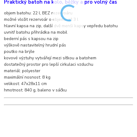
Praktický batoh na kolo, běžky a pro volný čas
objem batohu: 22 l, BEZ rezervoáru
možné vložit rezervoár o objemu až 3 l
hlavní kapsa na zip, další dvě menší kapsy vepředu batohu
uvnitř batohu přihrádka na mobil
bederní pás s kapsou na zip
výškově nastavitelný hrudní pás
poutko na brýle
kovové výztuhy vytvářejí mezi síťkou a batohem
dostatečný prostor pro lepší cirkulaci vzduchu
materiál: polyester
maximální nosnost: 8 kg
velikost: 47x28x11 cm
hmotnost: 840 g, baleno v sáčku