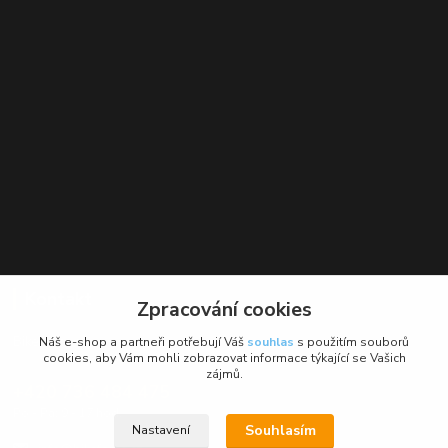
Kontakt
Zpracování cookies
BikeForce.cz
Náš e-shop a partneři potřebují Váš
souhlas
s použitím souborů
cookies, aby Vám mohli zobrazovat informace týkající se Vašich
zájmů.
+420 736 484 475
Po - Pá: 9 - 17 hod.
Souhlasím
Nastavení