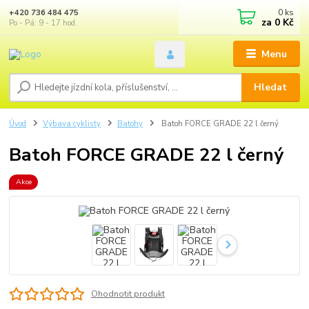
0
ks
+420 736 484 475
za
0 Kč
Po - Pá: 9 - 17 hod.
Menu
Hledat
Úvod
Výbava cyklisty
Batohy
Batoh FORCE GRADE 22 l černý
Batoh FORCE GRADE 22 l černý
Akce
Ohodnotit produkt