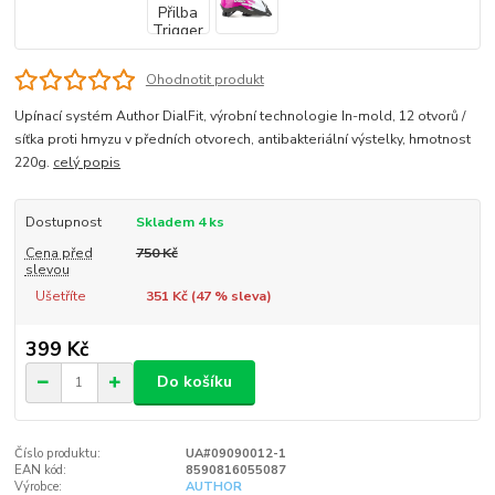
Ohodnotit produkt
Upínací systém Author DialFit, výrobní technologie In-mold, 12 otvorů /
síťka proti hmyzu v předních otvorech, antibakteriální výstelky, hmotnost
220g.
celý popis
Dostupnost
Skladem 4 ks
Cena před
750 Kč
slevou
Ušetříte
351 Kč (
47
% sleva)
399 Kč
Do košíku
Číslo produktu:
UA#09090012-1
EAN kód:
8590816055087
Výrobce:
AUTHOR