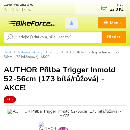
0
ks
+420 736 484 475
za
0 Kč
Po - Pá: 9 - 17 hod.
Menu
Hledat
Úvod
Výbava cyklisty
Přilby
AUTHOR Přilba Trigger Inmold 52-
56cm (173 bílá/růžová) -AKCE!
AUTHOR Přilba Trigger Inmold
52-56cm (173 bílá/růžová) -
AKCE!
Akce