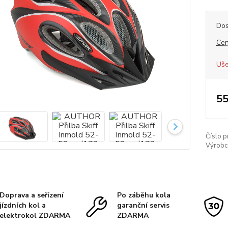
Dos
Cen
Uše
55
Číslo p
Výrobc
Doprava a seřízení
Po záběhu kola
jízdních kol a
garanční servis
elektrokol ZDARMA
ZDARMA