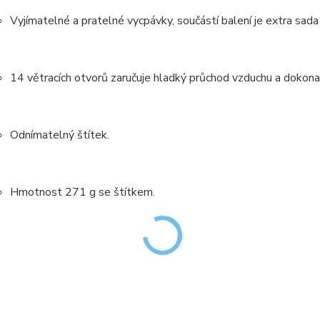
Vyjímatelné a pratelné vycpávky, součástí balení je extra sad
14 větracích otvorů zaručuje hladký průchod vzduchu a dokonal
Odnímatelný štítek.
Hmotnost 271 g se štítkem.