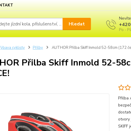
NTAKT
Nevíte
Hledat
+420
Po - Pá
ýbava cyklisty
Přilby
AUTHOR Přilba Skiff Inmold 52-58cm (172 če
OR Přilba Skiff Inmold 52-58c
E!
Přilba
bezpečn
dostat
otvory
SKIFF j