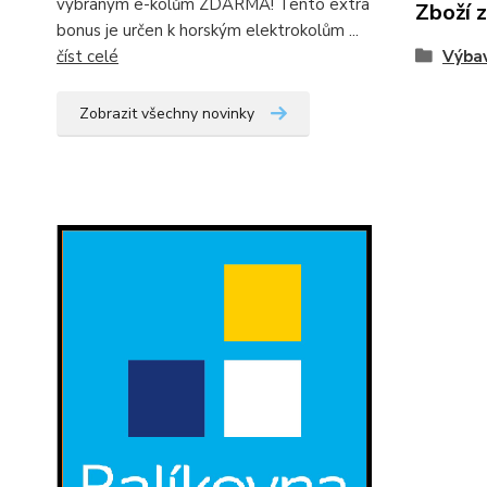
vybraným e-kolům ZDARMA! Tento extra
Zboží 
bonus je určen k horským elektrokolům ...
číst celé
Výbav
Zobrazit všechny novinky