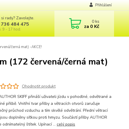
Přihlášení
 si rady? Zavolejte.
0
ks
 736 484 475
za
0 Kč
: 9 - 17 hod.
rvená/černá mat) -AKCE!
m (172 červená/černá mat)
Ohodnotit produkt
 AUTHOR SKIFF přináší uživateli jízdu v pohodlné, odvětrané a
é přilbě. Vnitřní tvar přilby a větracích otvorů zaručuje
ečný průchod vzduchu a tím skvělé odvětrání. Přední větrací
 jsou doplněny síťkou proti hmyzu. Součástí přilby AUTHOR
e odnímatelný štítek. Upínací ...
celý popis