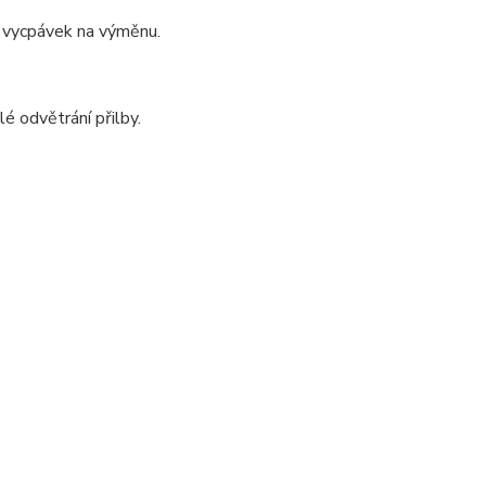
a vycpávek na výměnu.
é odvětrání přilby.