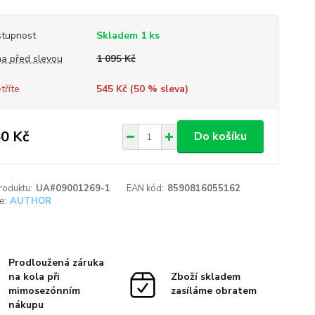
tupnost
Skladem 1 ks
a před slevou
1 095 Kč
tříte
545 Kč (
50
% sleva)
0 Kč
Do košíku
roduktu:
UA#09001269-1
EAN kód:
8590816055162
e:
AUTHOR
Prodloužená záruka
na kola při
Zboží skladem
mimosezónním
zasíláme obratem
nákupu