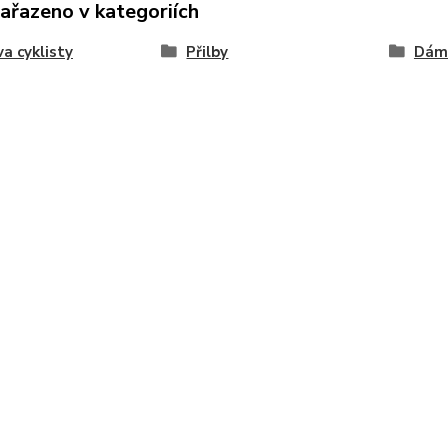
zařazeno v kategoriích
a cyklisty
Přilby
Dáms