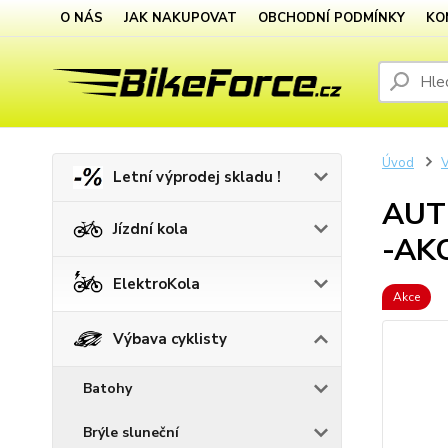
O NÁS
JAK NAKUPOVAT
OBCHODNÍ PODMÍNKY
KO
Úvod
V
Letní výprodej skladu !
AUTH
Jízdní kola
-AKC
ElektroKola
Akce
Výbava cyklisty
Batohy
Brýle sluneční