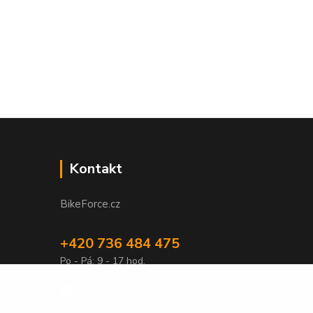
Kontakt
BikeForce.cz
+420 736 484 475
Po - Pá: 9 - 17 hod.
info@bikeforce.cz