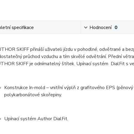
etní specifikace
Hodnocení
0
THOR SKIFF přináší uživateli jízdu v pohodlné, odvětrané a bezpe
dostatečný průchod vzduchu a tím skvělé odvětrání. Přední větra
UTHOR SKIFF je odnímatelný štítek. Upínací systém DialFit s v
Konstrukce In-mold – vnitřní výplň z grafitového EPS (pěnový
polykarbonátové skořepiny.
Upínací systém Author DialFit.