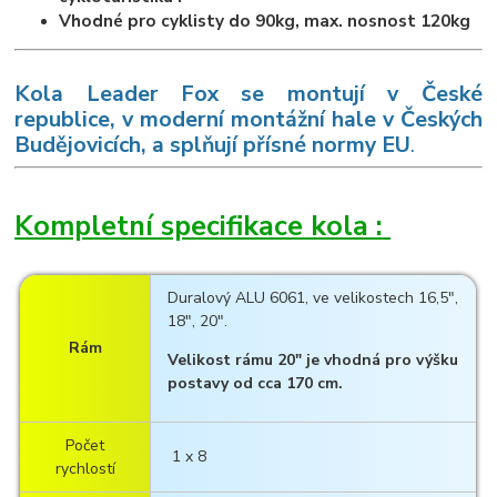
Vhodné pro cyklisty do 90kg, max. nosnost 120kg
K
ola Leader Fox se montují v České
republice, v moderní montážní hale v Českých
Budějovicích, a splňují přísné normy EU
.
Kompletní specifikace kola :
Duralový ALU 6061, ve velikostech 16,5",
18", 20".
Rám
Velikost rámu 20" je vhodná pro výšku
postavy od cca 170 cm.
Počet
1 x 8
rychlostí