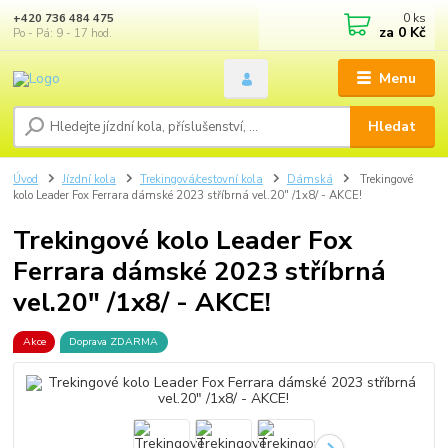
0
ks
+420 736 484 475
za
0 Kč
Po - Pá: 9 - 17 hod.
Menu
Hledat
Úvod
Jízdní kola
Trekingová/cestovní kola
Dámská
Trekingové
kolo Leader Fox Ferrara dámské 2023 stříbrná vel.20" /1x8/ - AKCE!
Trekingové kolo Leader Fox
Ferrara dámské 2023 stříbrná
vel.20" /1x8/ - AKCE!
Akce
Doprava ZDARMA