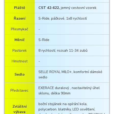
Pláště
CST 42-622,
jemný cestovní vzorek
Řazení
S-Ride, páčkové, 1x8 rychlostí
Přesmykač
-
Měnič
S-Ride
Pastorek
8 rychlostí, rozsah 11-34 zubů
Hmotnost
-
SELLE ROYAL MILO+, komfortní dámské
Sedlo
sedlo
EXERACE duralový , nastavitelný úhel
Představec
sklonu, délka 90mm
boční stojánek na opírání kola,
Zvláštní
polycarbon. blatníky, LED osvětlení,
výbava