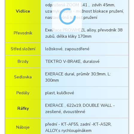
odpružená ZOOM 141 , zdvih 45mm,
Vidlice
uzamykatelná - možnost blokace pružení,
nastavitelná tuhost pružení
ExeRace PROWHEEL alloy, převodník 38
Převodník
zubů, délka kliky 170mm
Střed.složení
ložiskové, zapouzdřené
Brzdy
TEKTRO V-BRAKE, duralové
EXERACE dural, průměr 30,9mm, L:
Sedlovka
300mm
Pedály
plast, kuličkové
EXERACE , 622x19, DOUBLE WALL -
Ráfky
zesílené, dvoustěnné
přední - KT-AF55, zadní -KT-A52R,
Náboje
ALLOY,s rychloupínákem