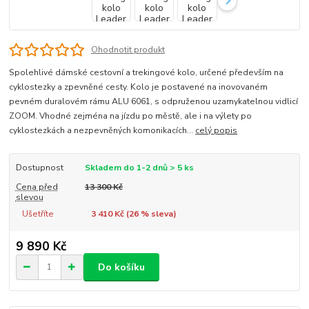
Ohodnotit produkt
Spolehlivé dámské cestovní a trekingové kolo, určené především na
cyklostezky a zpevněné cesty. Kolo je postavené na inovovaném
pevném duralovém rámu ALU 6061, s odpruženou uzamykatelnou vidlicí
ZOOM. Vhodné zejména na jízdu po městě, ale i na výlety po
cyklostezkách a nezpevněných komonikacích...
celý popis
Dostupnost
Skladem do 1-2 dnů > 5 ks
Cena před
13 300 Kč
slevou
Ušetříte
3 410 Kč (
26
% sleva)
9 890 Kč
Do košíku