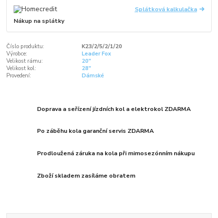
Splátková kalkulačka
Nákup na splátky
Číslo produktu:
K23/2/5/2/1/20
Výrobce:
Leader Fox
Velikost rámu:
20"
Velikost kol:
28"
Provedení:
Dámské
Doprava a seřízení jízdních kol a elektrokol ZDARMA
Po záběhu kola garanční servis ZDARMA
Prodloužená záruka na kola při mimosezónním nákupu
Zboží skladem zasíláme obratem