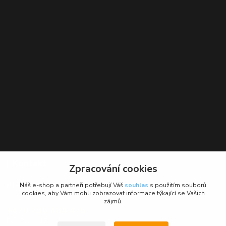
Kontakt
Zpracování cookies
BikeForce.cz
Náš e-shop a partneři potřebují Váš
souhlas
s použitím souborů
cookies, aby Vám mohli zobrazovat informace týkající se Vašich
zájmů.
+420 736 484 475
Po - Pá: 9 - 17 hod.