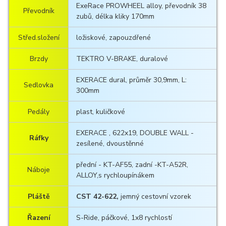
ExeRace PROWHEEL alloy, převodník 38
Převodník
zubů, délka kliky 170mm
Střed.složení
ložiskové, zapouzdřené
Brzdy
TEKTRO V-BRAKE, duralové
EXERACE dural, průměr 30,9mm, L:
Sedlovka
300mm
Pedály
plast, kuličkové
EXERACE , 622x19, DOUBLE WALL -
Ráfky
zesílené, dvoustěnné
přední - KT-AF55, zadní -KT-A52R,
Náboje
ALLOY,s rychloupínákem
Pláště
CST 42-622,
jemný cestovní vzorek
Řazení
S-Ride, páčkové, 1x8 rychlostí