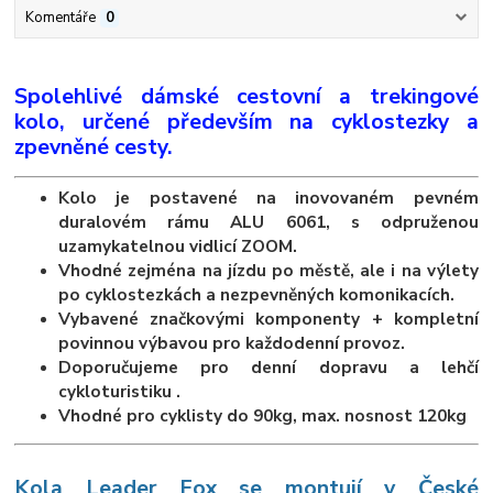
Komentáře
0
Spolehlivé dámské cestovní a trekingové
kolo, určené především na cyklostezky a
zpevněné cesty.
Kolo je postavené na inovovaném pevném
duralovém rámu ALU 6061, s odpruženou
uzamykatelnou vidlicí ZOOM.
Vhodné zejména na jízdu po městě, ale i na výlety
po cyklostezkách a nezpevněných komonikacích.
Vybavené značkovými komponenty + kompletní
povinnou výbavou pro každodenní provoz.
Doporučujeme pro denní dopravu a lehčí
cykloturistiku .
Vhodné pro cyklisty do 90kg, max. nosnost 120kg
K
ola Leader Fox se montují v České