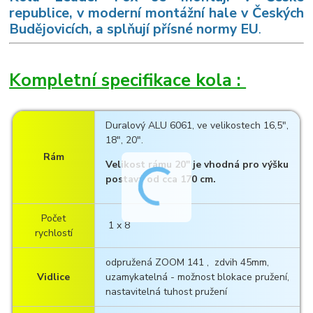
republice, v moderní montážní hale v Českých
Budějovicích, a splňují přísné normy EU
.
Kompletní specifikace kola :
Duralový ALU 6061, ve velikostech 16,5",
18", 20".
Rám
Velikost rámu 20" je vhodná pro výšku
postavy od cca 170 cm.
Počet
1 x 8
rychlostí
odpružená ZOOM 141 , zdvih 45mm,
Vidlice
uzamykatelná - možnost blokace pružení,
nastavitelná tuhost pružení