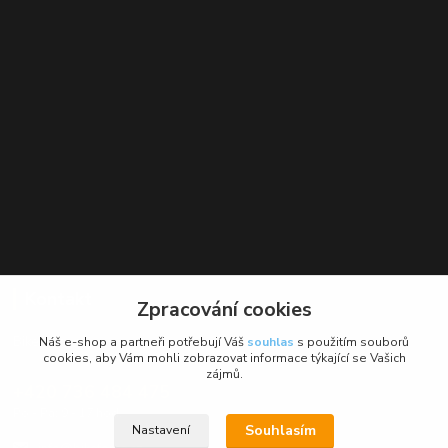
Kontakt
Zpracování cookies
BikeForce.cz
Náš e-shop a partneři potřebují Váš
souhlas
s použitím souborů
cookies, aby Vám mohli zobrazovat informace týkající se Vašich
zájmů.
+420 736 484 475
Po - Pá: 9 - 17 hod.
Souhlasím
Nastavení