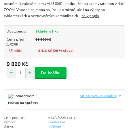
pevném duralovém rámu ALU 6061, s odpruženou uzamykatelnou vidlicí
ZOOM. Vhodné zejména na jízdu po městě, ale i na výlety po
cyklostezkách a nezpevněných komonikacích...
celý popis
Dostupnost
Skladem 1 ks
Cena před
13 300 Kč
slevou
Ušetříte
3 410 Kč (
26
% sleva)
9 890 Kč
Do košíku
Splátková kalkulačka
Nákup na splátky
Číslo produktu:
K23/2/5/2/1/18-1
Výrobce:
Leader Fox
Barva:
stříbrná