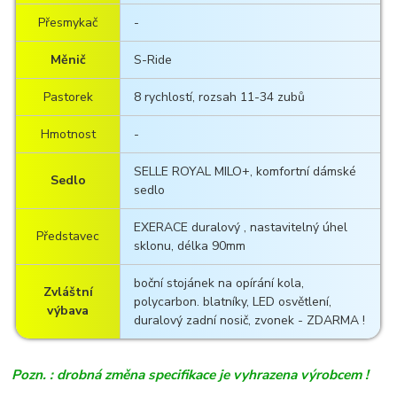
Přesmykač
-
Měnič
S-Ride
Pastorek
8 rychlostí, rozsah 11-34 zubů
Hmotnost
-
SELLE ROYAL MILO+, komfortní dámské
Sedlo
sedlo
EXERACE duralový , nastavitelný úhel
Představec
sklonu, délka 90mm
boční stojánek na opírání kola,
Zvláštní
polycarbon. blatníky, LED osvětlení,
výbava
duralový zadní nosič, zvonek - ZDARMA !
Pozn. : drobná změna specifikace je vyhrazena výrobcem !