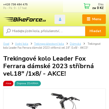
0
ks
+420 736 484 475
za
0 Kč
Po - Pá: 9 - 17 hod.
Menu
Hledat
Úvod
Jízdní kola
Trekingová/cestovní kola
Dámská
Trekingové
kolo Leader Fox Ferrara dámské 2023 stříbrná vel.18" /1x8/ - AKCE!
Trekingové kolo Leader Fox
Ferrara dámské 2023 stříbrná
vel.18" /1x8/ - AKCE!
Akce
Doprava ZDARMA