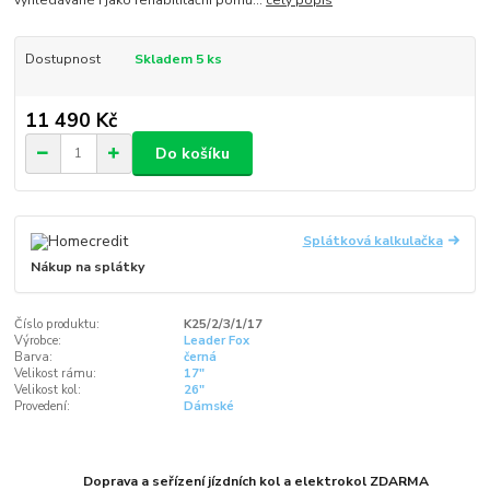
vyhledávané i jako rehabilitační pomů...
celý popis
Dostupnost
Skladem 5 ks
11 490 Kč
Do košíku
Splátková kalkulačka
Nákup na splátky
Číslo produktu:
K25/2/3/1/17
Výrobce:
Leader Fox
Barva:
černá
Velikost rámu:
17"
Velikost kol:
26"
Provedení:
Dámské
Doprava a seřízení jízdních kol a elektrokol ZDARMA