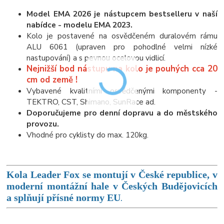
Model EMA 2026 je nástupcem bestselleru v naší
nabídce - modelu EMA 2023.
Kolo je postavené na osvědčeném duralovém rámu
ALU 6061 (upraven pro pohodlné velmi nízké
nastupování) a s pevnou ocelovou vidlicí.
Nejnižší bod nástupu na kolo je pouhých cca 20
cm od země !
Vybavené kvalitními osvědčenými komponenty -
TEKTRO, CST, Shimano, SunRace ad.
Doporučujeme pro denní dopravu a do městského
provozu.
Vhodné pro cyklisty do max. 120kg.
K
ola Leader Fox se montují v České republice, v
moderní montážní hale v Českých Budějovicích
.
a splňují přísné normy EU