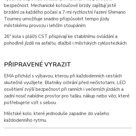
bezpečnost. Mechanické kotoučové brzdy zajišťují jisté
brzdění za každého počasí a 7-mi rychlostní řazení Shimano
Tourney umožňuje snadno přizpůsobit tempo jízdy
městskému provozu i lehčím stoupáním.
26" kola s plášti CST přispívají ke stabilnímu ovládání a
pohodlné jízdě na asfaltu, dlažbě i městských cyklostezkách.
PŘIPRAVENÉ VYRAZIT
EMA přichází s výbavou, kterou při každodenních cestách
skutečně využijete. Blatníky ochrání před nečistotami, LED
osvětlení zvýší bezpečnost při ranních i večerních jízdách a
zadní nosič nabídne prostor pro tašku, nákup nebo věci, které
potřebujete vzít s sebou.
Městské kolo, které jednoduše zapadne do vašeho
každodenního rytmu.