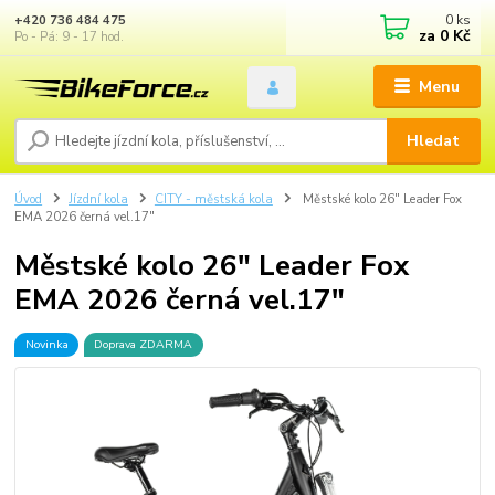
0
ks
+420 736 484 475
za
0 Kč
Po - Pá: 9 - 17 hod.
Menu
Hledat
Úvod
Jízdní kola
CITY - městská kola
Městské kolo 26" Leader Fox
EMA 2026 černá vel.17"
Městské kolo 26" Leader Fox
EMA 2026 černá vel.17"
Novinka
Doprava ZDARMA