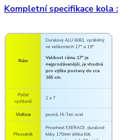
Kompletní specifikace kola :
Duralový ALU 6061, vyráběný
ve velikostech 17" a 19".
Velikost rámu 17" je
Rám
nejprodávanější, je vhodná
pro výšku postavy do cca
165 cm.
Počet
1 x 7
rychlostí
Vidlice
pevná, Hi-Ten ocel
Prowheel EXERACE, duralové
Převodník
kliky, 170mm délka klik,