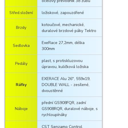
ocelový převodník 38 zubů
Střed.složení
ložiskové, zapouzdřené
kotoučové, mechanické,
Brzdy
duralové brzdové páky Tektro
ExeRace 27,2mm, délka
Sedlovka
300mm
plast, s protiskluzovou
Pedály
úpravou, kuličková ložiska
EXERACE Alu 26", 559x19,
Ráfky
DOUBLE WALL - zesílené,
dvoustěnné
přední GS908FQR, zadní
Náboje
GS908RQR, duralové náboje, s
rychloupínáky
CST Senzamo Control