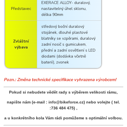
EXERACE ALLOY- duralový,
Představec
nastavitelný úhel sklonu,
délka 90mm
středový boční duralový
stojánek, dlouhé plastové
blatníky se vzpěrami, duralový
Zvláštní
zadní nosič s gumicukem,
výbava
přední a zadní osvětlení s LED
diodami (dodávka včetně
baterií), zvonek
Pozn.:
Změna technické specifikace vyhrazena výrobcem!
Pokud si nebudete vědět rady s výběrem velikosti rámu,
napište nám (e-mail : info@bikeforce.cz) nebo volejte ( tel.
:736 484 475) ,
a u konkrétního kola Vám rádi pomůžeme s optimální volbou.