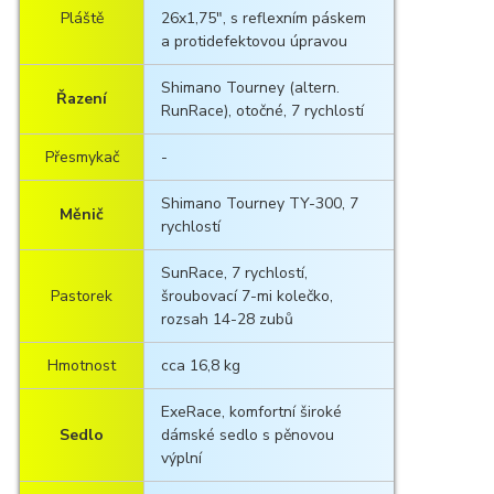
Pláště
26x1,75", s reflexním páskem
a protidefektovou úpravou
Shimano Tourney (altern.
Řazení
RunRace), otočné, 7 rychlostí
Přesmykač
-
Shimano Tourney TY-300, 7
Měnič
rychlostí
SunRace, 7 rychlostí,
Pastorek
šroubovací 7-mi kolečko,
rozsah 14-28 zubů
Hmotnost
cca 16,8 kg
ExeRace, komfortní široké
Sedlo
dámské sedlo s pěnovou
výplní