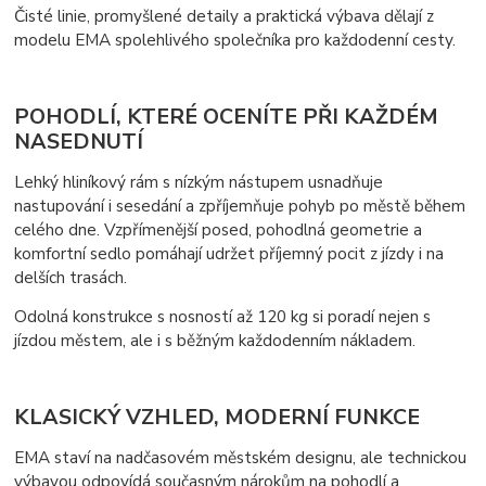
Čisté linie, promyšlené detaily a praktická výbava dělají z
modelu EMA spolehlivého společníka pro každodenní cesty.
POHODLÍ, KTERÉ OCENÍTE PŘI KAŽDÉM
NASEDNUTÍ
Lehký hliníkový rám s nízkým nástupem usnadňuje
nastupování i sesedání a zpříjemňuje pohyb po městě během
celého dne. Vzpřímenější posed, pohodlná geometrie a
komfortní sedlo pomáhají udržet příjemný pocit z jízdy i na
delších trasách.
Odolná konstrukce s nosností až 120 kg si poradí nejen s
jízdou městem, ale i s běžným každodenním nákladem.
KLASICKÝ VZHLED, MODERNÍ FUNKCE
EMA staví na nadčasovém městském designu, ale technickou
výbavou odpovídá současným nárokům na pohodlí a